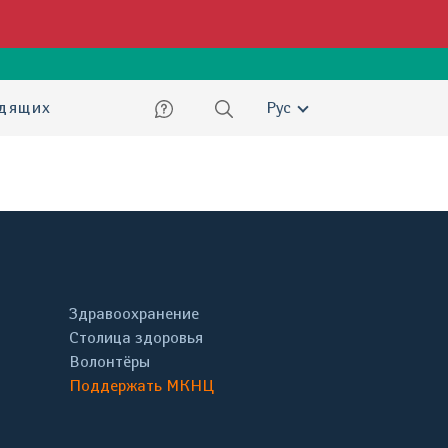
ский
идящих
Рус
Здравоохранение
Столица здоровья
Волонтёры
Поддержать МКНЦ