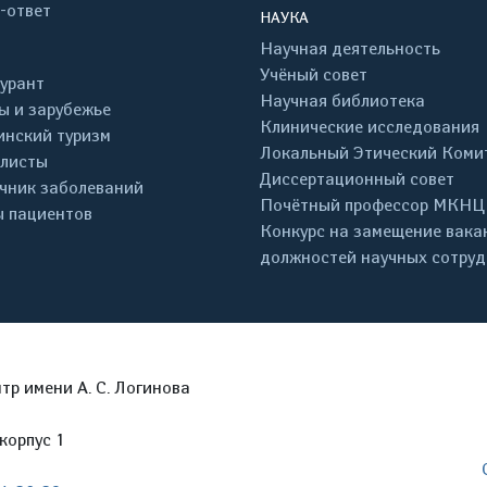
-ответ
НАУКА
Научная деятельность
Учёный совет
урант
Научная библиотека
ы и зарубежье
Клинические исследования
нский туризм
Локальный Этический Коми
листы
Диссертационный совет
чник заболеваний
Почётный профессор МКНЦ
 пациентов
Конкурс на замещение вака
должностей научных сотру
р имени А. С. Логинова
корпус 1