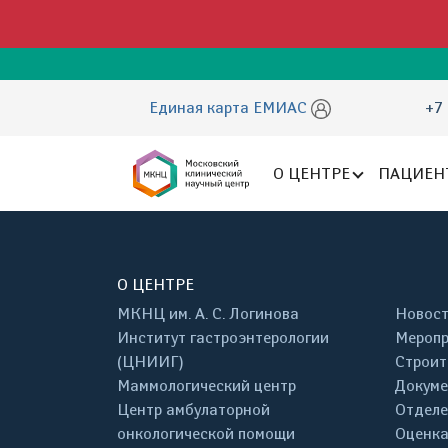
Единая карта ЕМИАС
+7 
О ЦЕНТРЕ
ПАЦИЕН
О ЦЕНТРЕ
МКНЦ им. А. С. Логинова
Новос
Институт гастроэнтерологии
Меропр
(ЦНИИГ)
Строит
Маммологический центр
Докум
Центр амбулаторной
Отделе
онкологической помощи
Оценка