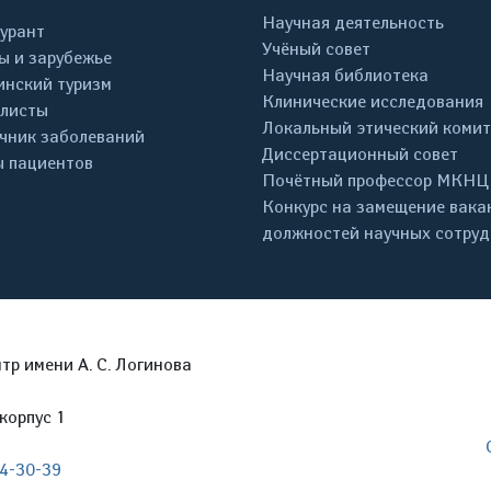
Научная деятельность
урант
Учёный совет
ы и зарубежье
Научная библиотека
нский туризм
Клинические исследования
листы
Локальный этический комит
чник заболеваний
Диссертационный совет
 пациентов
Почётный профессор МКНЦ
Конкурс на замещение вака
должностей научных сотру
р имени А. С. Логинова
корпус 1
04-30-39