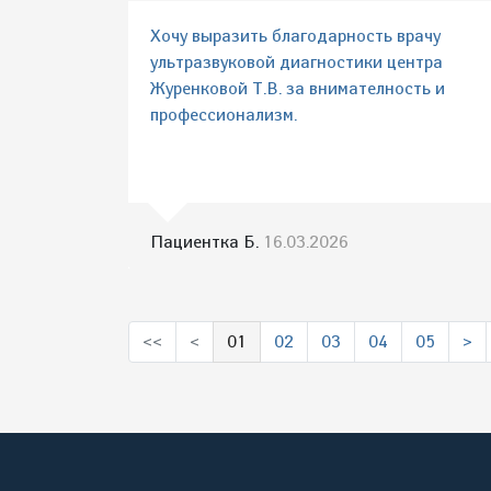
Хочу выразить благодарность врачу
ультразвуковой диагностики центра
Журенковой Т.В. за внимателность и
профессионализм.
Пациентка Б.
16.03.2026
<<
<
01
02
03
04
05
>
(выбрано)