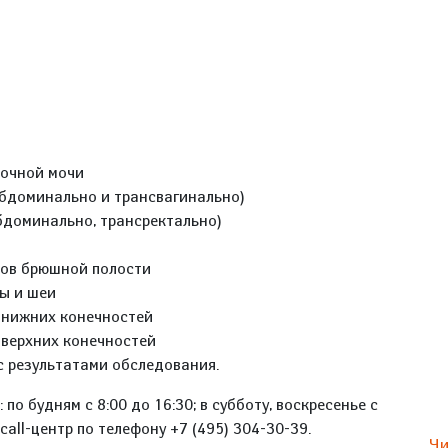
точной мочи
абдоминально и трансвагинально)
абдоминально, трансректально)
нов брюшной полости
вы и шеи
н нижних конечностей
 верхних конечностей
с результатами обследования.
о будням с 8:00 до 16:30; в субботу, воскресенье с
call-центр по телефону +7 (495) 304-30-39.
Чи