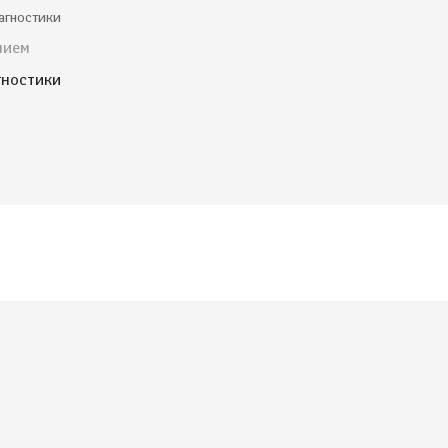
агностики
нием
гностики