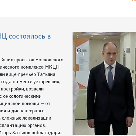
Ц состоялось в
ейших проектов московского
тического комплекса МКЦН
ели вице-премьер Татьяна
 года на месте устаревших,
 постройки, возвели
с онкологическими
дицинской помощи — от
ния и диспансерного
е сложные локализации
сплантацию органов.
Игорь Хатьков поблагодарил