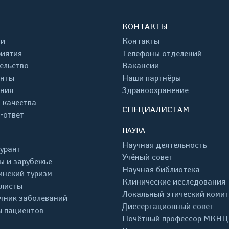
КОНТАКТЫ
ти
Контакты
иятия
Телефоны отделений
ельство
Вакансии
енты
Наши партнёры
ния
Здравоохранение
 качества
СПЕЦИАЛИСТАМ
-ответ
НАУКА
Научная деятельность
урант
Учёный совет
ы и зарубежье
Научная библиотека
нский туризм
Клинические исследования
листы
Локальный этический комит
чник заболеваний
Диссертационный совет
 пациентов
Почётный профессор МКНЦ