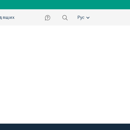
ский
идящих
Рус