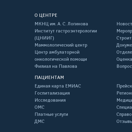
О ЦЕНТРЕ
МКНЦ им. А. С. Логинова
Новос
Институт гастроэнтерологии
Меропр
(ЦНИИГ)
Строит
Маммологический центр
Докум
Центр амбулаторной
Отделе
онкологической помощи
Оценка
Филиал на Павлова
Вопрос
ПАЦИЕНТАМ
Единая карта ЕМИАС
Прейск
Госпитализация
Регион
Исследования
Медици
ОМС
Специа
Платные услуги
Справо
ДМС
Отзывы