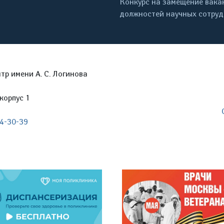
Конкурс на замещение вака
должностей научных сотру
р имени А. С. Логинова
корпус 1
04-30-39