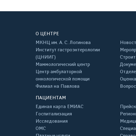
О ЦЕНТРЕ
МКНЦ им. А. С. Логинова
Новос
Институт гастроэнтерологии
Меропр
(ЦНИИГ)
Строит
Маммологический центр
Докум
Центр амбулаторной
Отделе
онкологической помощи
Оценка
Филиал на Павлова
Вопрос
ПАЦИЕНТАМ
Единая карта ЕМИАС
Прейск
Госпитализация
Регион
Исследования
Медици
ОМС
Специа
Платные услуги
Справо