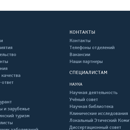
КОНТАКТЫ
ти
Контакты
иятия
Телефоны отделений
ельство
Вакансии
енты
Наши партнеры
ния
СПЕЦИАЛИСТАМ
 качества
-ответ
НАУКА
Научная деятельность
Учёный совет
урант
Научная библиотека
ы и зарубежье
Клинические исследования
нский туризм
Локальный Этический Коми
листы
Диссертационный совет
чник заболеваний