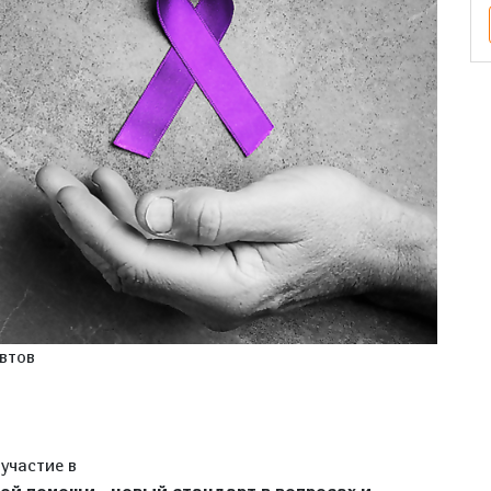
евтов
участие в