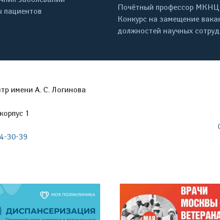
Почётный профессор МКНЦ
 пациентов
Конкурс на замещение вака
должностей научных сотру
р имени А. С. Логинова
корпус 1
04-30-39