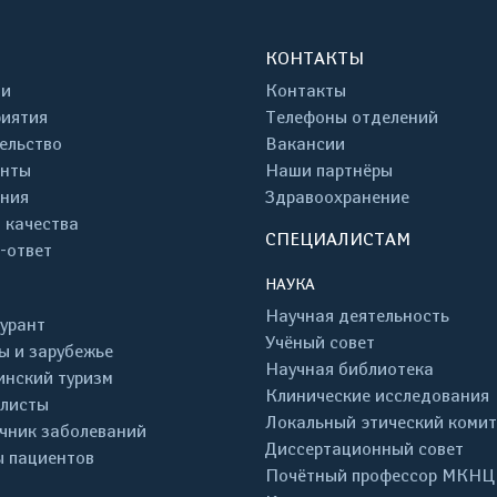
КОНТАКТЫ
ти
Контакты
иятия
Телефоны отделений
ельство
Вакансии
енты
Наши партнёры
ния
Здравоохранение
 качества
СПЕЦИАЛИСТАМ
-ответ
НАУКА
Научная деятельность
урант
Учёный совет
ы и зарубежье
Научная библиотека
нский туризм
Клинические исследования
листы
Локальный этический комит
чник заболеваний
Диссертационный совет
 пациентов
Почётный профессор МКНЦ