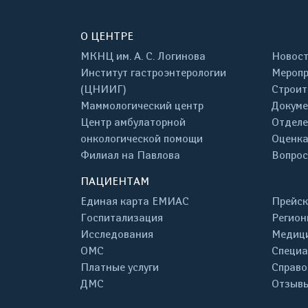
О ЦЕНТРЕ
МКНЦ им. А. С. Логинова
Новос
Институт гастроэнтерологии
Меропр
(ЦНИИГ)
Строит
Маммологический центр
Докум
Центр амбулаторной
Отделе
онкологической помощи
Оценка
Филиал на Павлова
Вопрос
ПАЦИЕНТАМ
Единая карта ЕМИАС
Прейск
Госпитализация
Регион
Исследования
Медици
ОМС
Специа
Платные услуги
Справо
ДМС
Отзывы