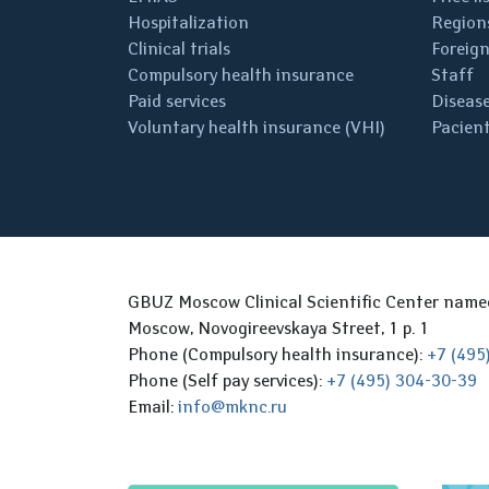
Hospitalization
Regions
Clinical trials
Foreign
Compulsory health insurance
Staff
Paid services
Disease
Voluntary health insurance (VHI)
Pacient
GBUZ Moscow Clinical Scientific Center nam
Moscow, Novogireevskaya Street, 1 p. 1
Phone (Compulsory health insurance):
+7 (495
Phone (Self pay services):
+7 (495) 304-30-39
Email:
info@mknc.ru