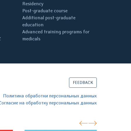
Residency
Post-graduate course
Additional post-graduate
education
Advanced training programs for
C
medicals
FEEDBACK
Политика обработки персональных данных
Согласие на обработку персональных данных