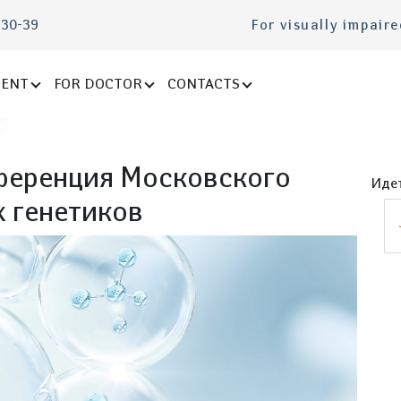
-30-39
For visually impair
IENT
FOR DOCTOR
CONTACTS
ференция Московского
Идет
 генетиков