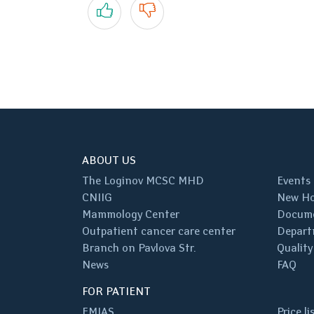
Yes
No
ABOUT US
The Loginov MCSC MHD
Events
CNIIG
New Ho
Mammology Center
Docum
Outpatient cancer care center
Depart
Branch on Pavlova Str.
Quality
News
FAQ
FOR PATIENT
EMIAS
Price li