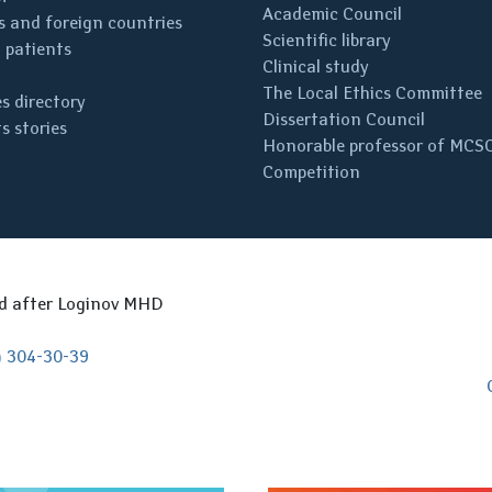
Academic Council
 and foreign countries
Scientific library
 patients
Clinical study
The Local Ethics Committee
s directory
Dissertation Council
s stories
Honorable professor of MCS
Competition
ed after Loginov MHD
) 304-30-39