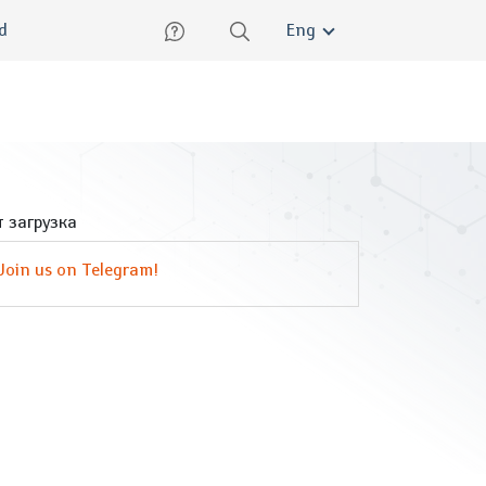
lish
ed
Eng
 загрузка
Join us on Telegram!