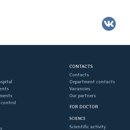
VK
CONTACTS
Contacts
spital
Department contacts
ents
Vacancies
ments
Our partners
 control
FOR DOCTOR
SCIENCE
Scientific activity
st