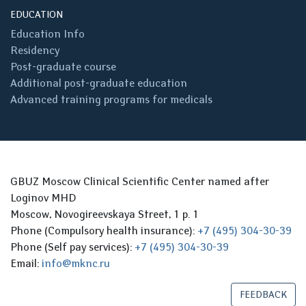
EDUCATION
Education Info
Residency
Post-graduate course
Additional post-graduate education
Advanced training programs for medicals
GBUZ Moscow Clinical Scientific Center named after
Loginov MHD
Moscow, Novogireevskaya Street, 1 p. 1
Phone (Compulsory health insurance):
+7 (495) 304-30-39
Phone (Self pay services):
+7 (495) 304-30-39
Email:
info@mknc.ru
FEEDBACK