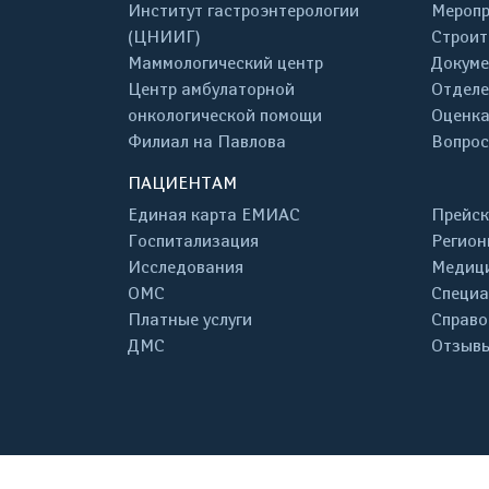
Институт гастроэнтерологии
Меропр
(ЦНИИГ)
Строит
Маммологический центр
Докум
Центр амбулаторной
Отделе
онкологической помощи
Оценка
Филиал на Павлова
Вопрос
ПАЦИЕНТАМ
Единая карта ЕМИАС
Прейск
Госпитализация
Регион
Исследования
Медици
ОМС
Специа
Платные услуги
Справо
ДМС
Отзывы