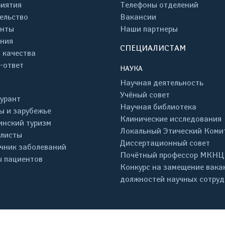
иятия
Телефоны отделений
ельство
Вакансии
енты
Наши партнеры
ния
СПЕЦИАЛИСТАМ
 качества
-ответ
НАУКА
Научная деятельность
Учёный совет
урант
Научная библиотека
ы и зарубежье
Клинические исследования
нский туризм
Локальный Этический Коми
листы
Диссертационный совет
чник заболеваний
Почётный профессор МКНЦ
 пациентов
Конкурс на замещение вака
должностей научных сотру