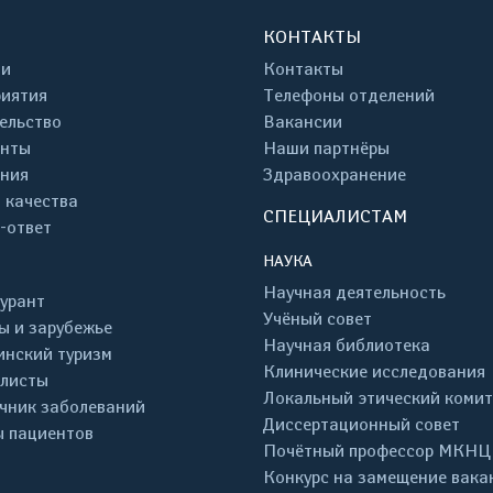
КОНТАКТЫ
ти
Контакты
иятия
Телефоны отделений
ельство
Вакансии
енты
Наши партнёры
ния
Здравоохранение
 качества
СПЕЦИАЛИСТАМ
-ответ
НАУКА
Научная деятельность
урант
Учёный совет
ы и зарубежье
Научная библиотека
нский туризм
Клинические исследования
листы
Локальный этический комит
чник заболеваний
Диссертационный совет
 пациентов
Почётный профессор МКНЦ
Конкурс на замещение вака