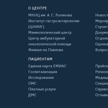
О ЦЕНТРЕ
МКНЦ им. А. С. Логинова
Новос
Институт гастроэнтерологии
Меропр
(ЦНИИГ)
Строит
Маммологический центр
Докум
Центр амбулаторной
Отделе
онкологической помощи
Оценка
Филиал на Павлова
Вопрос
ПАЦИЕНТАМ
Единая карта ЕМИАС
Прейск
Госпитализация
Регион
Исследования
Медици
ОМС
Специа
Платные услуги
Справо
ДМС
Отзывы