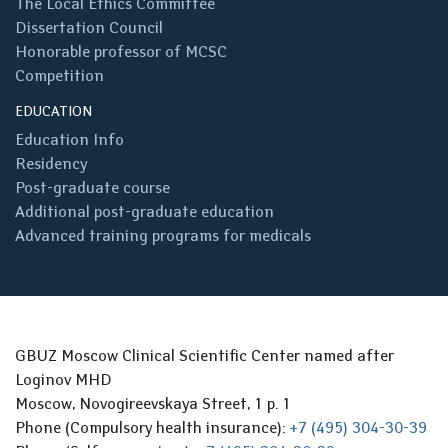
The Local Ethics Committee
Dissertation Council
Honorable professor of MCSC
Competition
EDUCATION
Education Info
Residency
Post-graduate course
Additional post-graduate education
Advanced training programs for medicals
GBUZ Moscow Clinical Scientific Center named after
Loginov MHD
Moscow, Novogireevskaya Street, 1 p. 1
Phone (Compulsory health insurance):
+7 (495) 304-30-39