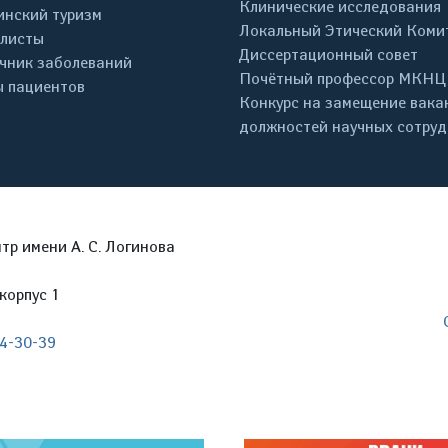
Клинические исследования
нский туризм
Локальный Этический Коми
листы
Диссертационный совет
чник заболеваний
Почётный профессор МКНЦ
 пациентов
Конкурс на замещение вака
должностей научных сотру
р имени А. С. Логинова
корпус 1
04-30-39