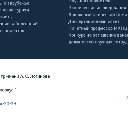
Научная библиотека
ы и зарубежье
Клинические исследования
нский туризм
Локальный Этический Коми
листы
Диссертационный совет
чник заболеваний
Почётный профессор МКНЦ
 пациентов
Конкурс на замещение вака
должностей научных сотру
р имени А. С. Логинова
корпус 1
04-30-39