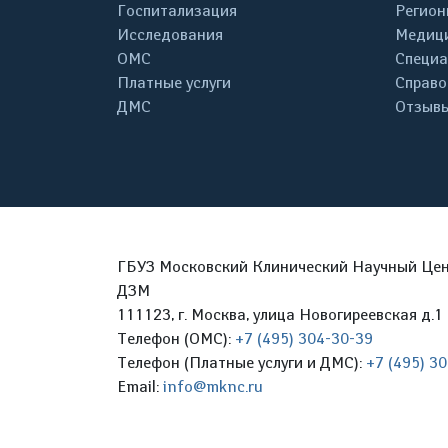
Госпитализация
Регион
Исследования
Медици
ОМС
Специа
Платные услуги
Справо
ДМС
Отзывы
ГБУЗ Московский Клинический Научный Цент
ДЗМ
111123, г. Москва, улица Новогиреевская д.1 
Телефон (ОМС):
+7 (495) 304-30-39
Телефон (Платные услуги и ДМС):
+7 (495) 3
Email:
info@mknc.ru