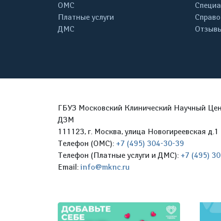
ОМС
Специа
Платные услуги
Справо
ДМС
Отзывы
ГБУЗ Московский Клинический Научный Цент
ДЗМ
111123, г. Москва, улица Новогиреевская д.1 
Телефон (ОМС):
+7 (495) 304-30-39
Телефон (Платные услуги и ДМС):
+7 (495) 3
Email:
info@mknc.ru