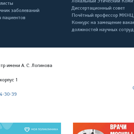
Локальный Этический Коми
листы
Диссертационный совет
чник заболеваний
Почётный профессор МКНЦ
 пациентов
Конкурс на замещение вака
должностей научных сотру
р имени А. С. Логинова
корпус 1
04-30-39