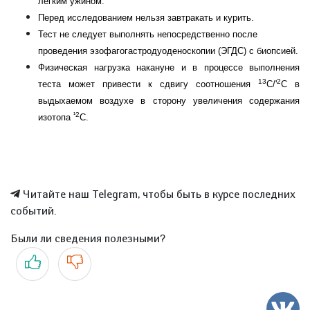
лёгким ужином.
Перед исследованием нельзя завтракать и курить.
Тест не следует выполнять непосредственно после
проведения эзо
фагогастродуоденоскопии (ЭГДС) с биопсией.
Физическая нагрузка накануне и в процессе выполнения
13
2
теста может
привести к сдвигу соотношения
С/'
С в
выдыхаемом воздухе в сторону
увеличения содержания
¹2
изотопа
С.
Читайте наш Telegram, чтобы быть в курсе последних
событий.
Были ли сведения полезными?
Да
Нет