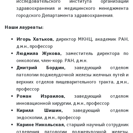
исследовательского института организации
здравоохранения и медицинского менеджмента
городского Департамента здравоохранения.
Наши лауреаты:
Игорь Хатьков,
директор МКНЦ, академик РАН,
д.м.н., профессор
Людмила Жукова,
заместитель директора по
онкологии, член-корр. РАН, д.м.н.
Дмитрий Бордин,
заведующий отделом
патологии поджелудочной железы желчных путей и
верхних отделов пищеварительного тракта, д.м.н.,
профессор
Роман Израилов,
заведующий отделом
инновационной хирургии, д.м.н., профессор
Кирилл Шишин,
заведующий отделом
эндоскопии, д.м.н., профессор
Карине Никольская,
старший научный сотрудник
отделения патологии поджелудочной железы,