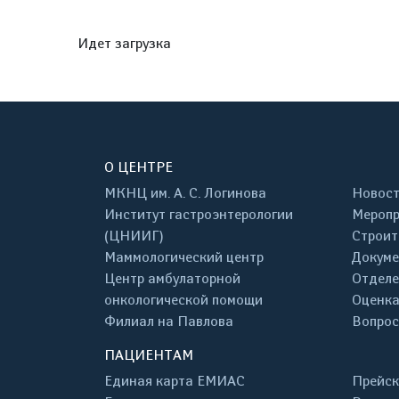
Идет загрузка
О ЦЕНТРЕ
МКНЦ им. А. С. Логинова
Новос
Институт гастроэнтерологии
Меропр
(ЦНИИГ)
Строит
Маммологический центр
Докум
Центр амбулаторной
Отделе
онкологической помощи
Оценка
Филиал на Павлова
Вопрос
ПАЦИЕНТАМ
Единая карта ЕМИАС
Прейск