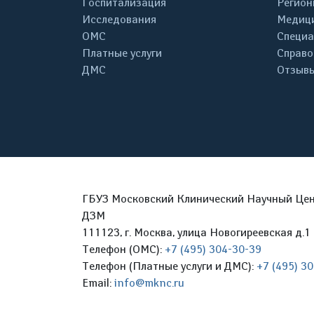
Госпитализация
Регион
Исследования
Медици
ОМС
Специа
Платные услуги
Справо
ДМС
Отзывы
ГБУЗ Московский Клинический Научный Цент
ДЗМ
111123, г. Москва, улица Новогиреевская д.1 
Телефон (ОМС):
+7 (495) 304-30-39
Телефон (Платные услуги и ДМС):
+7 (495) 3
Email:
info@mknc.ru