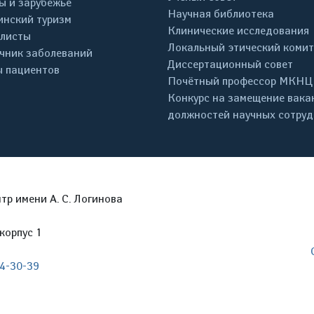
ы и зарубежье
Научная библиотека
нский туризм
Клинические исследования
листы
Локальный этический комит
чник заболеваний
Диссертационный совет
 пациентов
Почётный профессор МКНЦ
Конкурс на замещение вака
должностей научных сотру
р имени А. С. Логинова
корпус 1
04-30-39