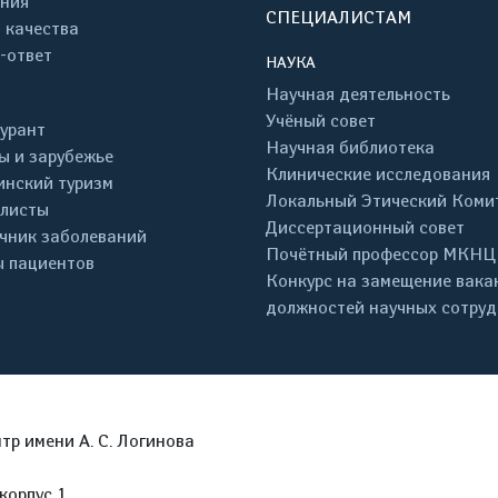
ния
СПЕЦИАЛИСТАМ
 качества
-ответ
НАУКА
Научная деятельность
Учёный совет
урант
Научная библиотека
ы и зарубежье
Клинические исследования
нский туризм
Локальный Этический Коми
листы
Диссертационный совет
чник заболеваний
Почётный профессор МКНЦ
 пациентов
Конкурс на замещение вака
должностей научных сотру
р имени А. С. Логинова
корпус 1