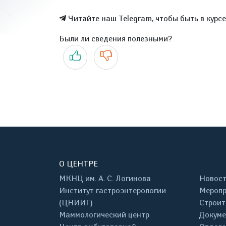
Читайте наш Telegram, чтобы быть в курс
Были ли сведения полезными?
Да
Нет
О ЦЕНТРЕ
МКНЦ им. А. С. Логинова
Новос
Институт гастроэнтерологии
Меропр
(ЦНИИГ)
Строит
Маммологический центр
Докум