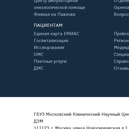
Центр амбулаторной
Отделе
онкологической помощи
Оценка
Филиал на Павлова
Вопрос
ПАЦИЕНТАМ
Единая карта ЕМИАС
Прейск
Госпитализация
Регион
Исследования
Медици
ОМС
Специа
Платные услуги
Справо
ДМС
Отзывы
ГБУЗ Московский Клинический Научный Цент
ДЗМ
111123, г. Москва, улица Новогиреевская д.1 