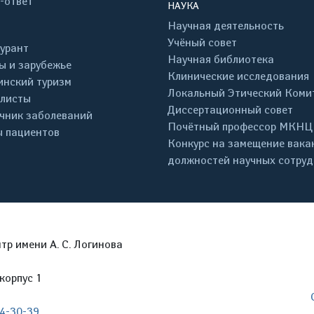
-ответ
НАУКА
Научная деятельность
Учёный совет
урант
Научная библиотека
ы и зарубежье
Клинические исследования
нский туризм
Локальный Этический Коми
листы
Диссертационный совет
чник заболеваний
Почётный профессор МКНЦ
 пациентов
Конкурс на замещение вака
должностей научных сотру
р имени А. С. Логинова
корпус 1
04-30-39