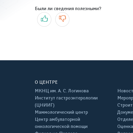
Были ли сведения полезными?
Да
Нет
О ЦЕНТРЕ
МКНЦ им. А. С. Логинова
Новос
Институт гастроэнтерологии
Меропр
(ЦНИИГ)
Строит
Маммологический центр
Докум
Центр амбулаторной
Отделе
онкологической помощи
Оценка