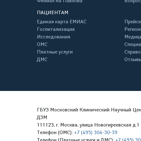
Филиал на Павлова
Вопрос
ПАЦИЕНТАМ
Единая карта ЕМИАС
Прейск
Госпитализация
Регион
Исследования
Медици
ОМС
Специа
Платные услуги
Справо
ДМС
Отзывы
ГБУЗ Московский Клинический Научный Цент
ДЗМ
111123, г. Москва, улица Новогиреевская д.1 
Телефон (ОМС):
+7 (495) 304-30-39
Телефон (Платные услуги и ДМС):
+7 (495) 3