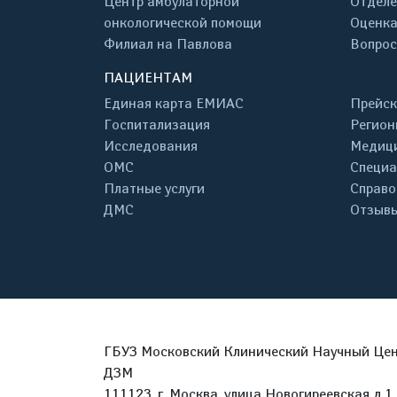
Центр амбулаторной
Отделе
онкологической помощи
Оценка
Филиал на Павлова
Вопрос
ПАЦИЕНТАМ
Единая карта ЕМИАС
Прейск
Госпитализация
Регион
Исследования
Медици
ОМС
Специа
Платные услуги
Справо
ДМС
Отзывы
ГБУЗ Московский Клинический Научный Цент
ДЗМ
111123, г. Москва, улица Новогиреевская д.1 