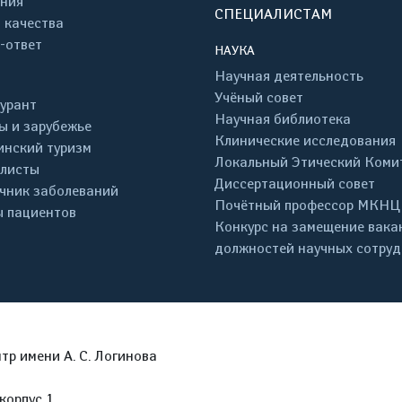
ния
СПЕЦИАЛИСТАМ
 качества
-ответ
НАУКА
Научная деятельность
Учёный совет
урант
Научная библиотека
ы и зарубежье
Клинические исследования
нский туризм
Локальный Этический Коми
листы
Диссертационный совет
чник заболеваний
Почётный профессор МКНЦ
 пациентов
Конкурс на замещение вака
должностей научных сотру
р имени А. С. Логинова
корпус 1