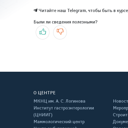
Читайте наш Telegram, чтобы быть в курс
Были ли сведения полезными?
Да
Нет
О ЦЕНТРЕ
МКНЦ им. А. С. Логинова
Новос
Институт гастроэнтерологии
Меропр
(ЦНИИГ)
Строит
Маммологический центр
Докум