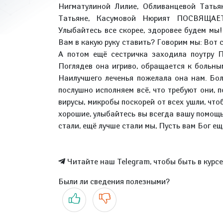
Нигматулиной Лилие, Обливанцевой Татья
Татьяне, Касумовой Нюрият ПОСВЯЩАЕТ
Улыбайтесь все скорее, здоровее будем мы!
Вам в какую руку ставить? Говорим мы: Вот 
А потом ещё сестричка заходила поутру П
Поглядев она игриво, обращается к больным
Наилучшего леченья пожелала она нам. Бо
послушно исполняем всё, что требуют они, 
вирусы, микробы поскорей от всех ушли, чт
хорошие, улыбайтесь вы всегда вашу помощь
стали, ещё лучше стали мы, Пусть вам Бог
Читайте наш Telegram, чтобы быть в курс
Были ли сведения полезными?
Да
Нет