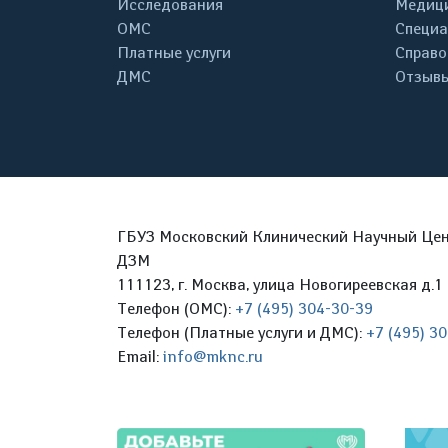
Исследования
Медици
ОМС
Специа
Платные услуги
Справо
ДМС
Отзывы
ГБУЗ Московский Клинический Научный Цент
ДЗМ
111123, г. Москва, улица Новогиреевская д.1 
Телефон (ОМС):
+7 (495) 304-30-39
Телефон (Платные услуги и ДМС):
+7 (495) 3
Email:
info@mknc.ru