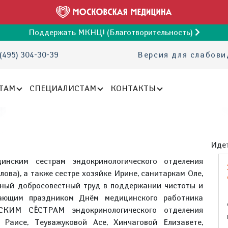
Поддержать МКНЦ! (Благотворительность)
(495) 304-30-39
Версия для слабов
ТАМ
СПЕЦИАЛИСТАМ
КОНТАКТЫ
Идет
инским сестрам эндокринологического отделения
лова), а также сестре хозяйке Ирине, санитаркам Оле,
евный добросовестный труд в поддержании чистоты и
пающим праздником Днём медицинского работника
СКИМ СЁСТРАМ эндокринологического отделения
Раисе, Теуважуковой Асе, Хинчаговой Елизавете,