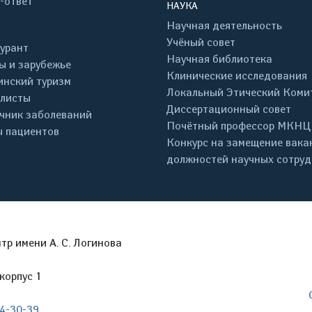
-ответ
НАУКА
Научная деятельность
Учёный совет
урант
Научная библиотека
ы и зарубежье
Клинические исследования
нский туризм
Локальный Этический Коми
листы
Диссертационный совет
чник заболеваний
Почётный профессор МКНЦ
 пациентов
Конкурс на замещение вака
должностей научных сотру
р имени А. С. Логинова
корпус 1
04-30-39