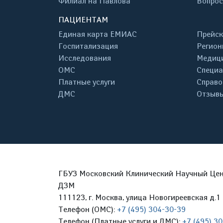
Филиал на Павлова
Вопрос
ПАЦИЕНТАМ
Единая карта ЕМИАС
Прейск
Госпитализация
Регион
Исследования
Медици
ОМС
Специа
Платные услуги
Справо
ДМС
Отзывы
ГБУЗ Московский Клинический Научный Цент
ДЗМ
111123, г. Москва, улица Новогиреевская д.1 
Телефон (ОМС):
+7 (495) 304-30-39
Телефон (Платные услуги и ДМС):
+7 (495) 3