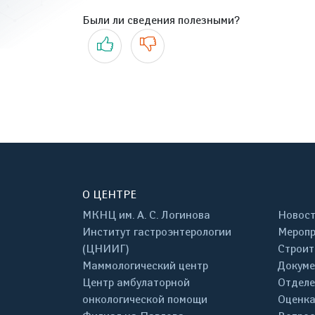
Были ли сведения полезными?
Да
Нет
О ЦЕНТРЕ
МКНЦ им. А. С. Логинова
Новос
Институт гастроэнтерологии
Меропр
(ЦНИИГ)
Строит
Маммологический центр
Докум
Центр амбулаторной
Отделе
онкологической помощи
Оценка