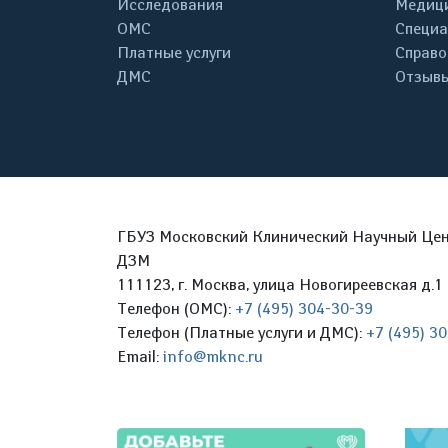
Исследования
Медици
ОМС
Специа
Платные услуги
Справо
ДМС
Отзывы
ГБУЗ Московский Клинический Научный Цент
ДЗМ
111123, г. Москва, улица Новогиреевская д.1 
Телефон (ОМС):
+7 (495) 304-30-39
Телефон (Платные услуги и ДМС):
+7 (495) 3
Email:
info@mknc.ru