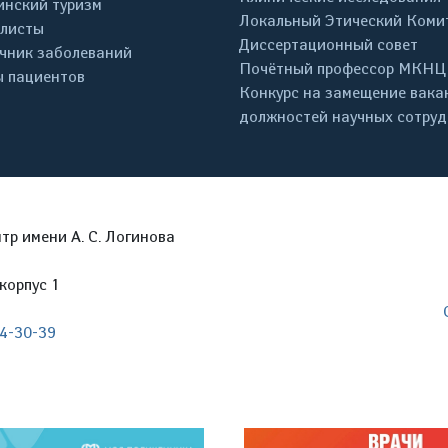
нский туризм
Локальный Этический Коми
листы
Диссертационный совет
чник заболеваний
Почётный профессор МКНЦ
 пациентов
Конкурс на замещение вака
должностей научных сотру
р имени А. С. Логинова
корпус 1
04-30-39