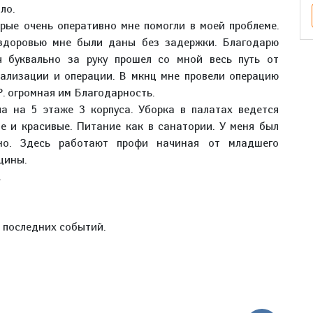
ло.
орые очень оперативно мне помогли в моей проблеме.
здоровью мне были даны без задержки. Благодарю
ч буквально за руку прошел со мной весь путь от
тализации и операции. В мкнц мне провели операцию
Р. огромная им Благодарность.
ла на 5 этаже 3 корпуса. Уборка в палатах ведется
е и красивые. Питание как в санатории. У меня был
но. Здесь работают профи начиная от младшего
цины.
.
е последних событий.