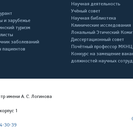
Научная деятельность
Учёный совет
урант
Научная библиотека
ы и зарубежье
Клинические исследования
нский туризм
Локальный Этический Коми
листы
Диссертационный совет
чник заболеваний
Почётный профессор МКНЦ
 пациентов
Конкурс на замещение вака
должностей научных сотру
р имени А. С. Логинова
корпус 1
04-30-39