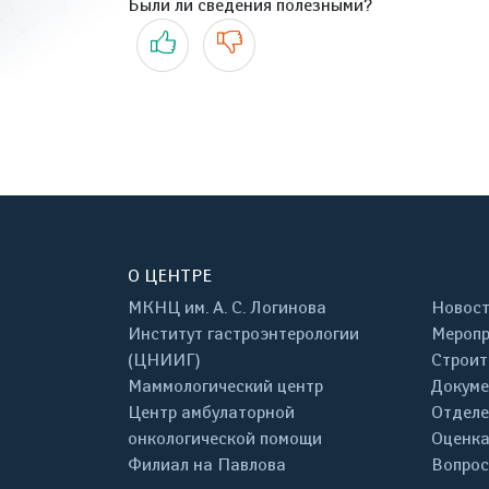
Были ли сведения полезными?
Да
Нет
О ЦЕНТРЕ
МКНЦ им. А. С. Логинова
Новос
Институт гастроэнтерологии
Меропр
(ЦНИИГ)
Строит
Маммологический центр
Докум
Центр амбулаторной
Отделе
онкологической помощи
Оценка
Филиал на Павлова
Вопрос