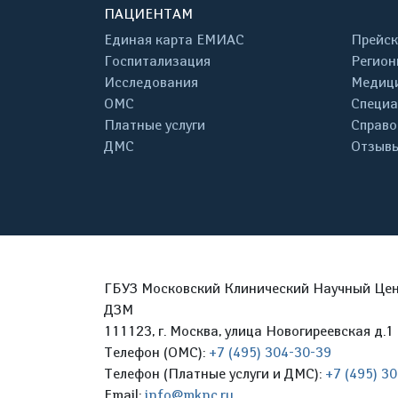
ПАЦИЕНТАМ
Единая карта ЕМИАС
Прейск
Госпитализация
Регион
Исследования
Медици
ОМС
Специа
Платные услуги
Справо
ДМС
Отзывы
ГБУЗ Московский Клинический Научный Цент
ДЗМ
111123, г. Москва, улица Новогиреевская д.1 
Телефон (ОМС):
+7 (495) 304-30-39
Телефон (Платные услуги и ДМС):
+7 (495) 3
Email:
info@mknc.ru