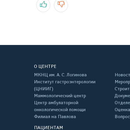
Да
Нет
О ЦЕНТРЕ
МКНЦ им. А. С. Логинова
Новос
Институт гастроэнтерологии
Меропр
(ЦНИИГ)
Строит
Маммологический центр
Докум
Центр амбулаторной
Отделе
онкологической помощи
Оценка
Филиал на Павлова
Вопрос
ПАЦИЕНТАМ