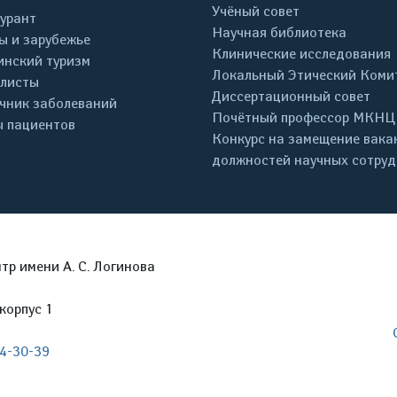
Учёный совет
урант
Научная библиотека
ы и зарубежье
Клинические исследования
нский туризм
Локальный Этический Коми
листы
Диссертационный совет
чник заболеваний
Почётный профессор МКНЦ
 пациентов
Конкурс на замещение вака
должностей научных сотру
р имени А. С. Логинова
корпус 1
04-30-39