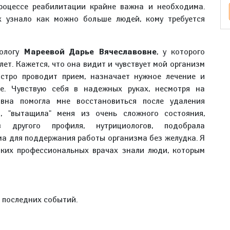
роцессе реабилитации крайне важна и необходима.
х узнало как можно больше людей, кому требуется
рологу
Мареевой Дарье Вячеславовне
, у которого
ет. Кажется, что она видит и чувствует мой организм
ыстро проводит прием, назначает нужное лечение и
е. Чувствую себя в надежных руках, несмотря на
овна помогла мне восстановиться после удаления
, "вытащила" меня из очень сложного состояния,
в другого профиля, нутрициологов, подобрала
ма для поддержания работы организма без желудка. Я
аких профессиональных врачах знали люди, которым
е последних событий.