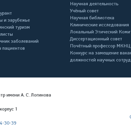
Научная деятельность
Учёный совет
урант
Научная библиотека
ы и зарубежье
Клинические исследования
нский туризм
Локальный Этический Коми
листы
Диссертационный совет
чник заболеваний
Почётный профессор МКНЦ
 пациентов
Конкурс на замещение вака
должностей научных сотру
р имени А. С. Логинова
корпус 1
04-30-39