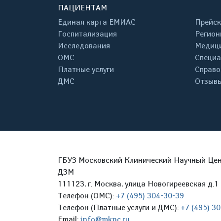
ПАЦИЕНТАМ
Единая карта ЕМИАС
Прейск
Госпитализация
Регион
Исследования
Медици
ОМС
Специа
Платные услуги
Справо
ДМС
Отзывы
ГБУЗ Московский Клинический Научный Цент
ДЗМ
111123, г. Москва, улица Новогиреевская д.1 
Телефон (ОМС):
+7 (495) 304-30-39
Телефон (Платные услуги и ДМС):
+7 (495) 3
Email:
info@mknc.ru