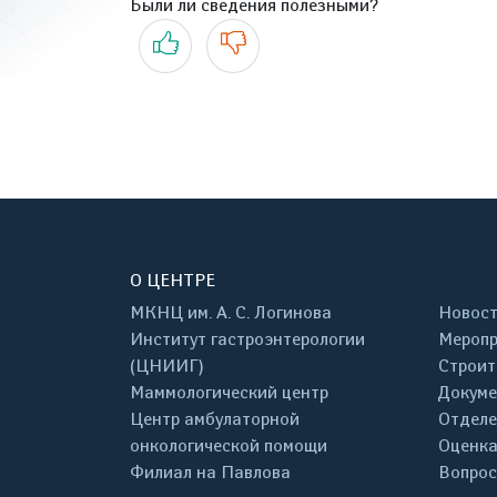
Были ли сведения полезными?
Да
Нет
О ЦЕНТРЕ
МКНЦ им. А. С. Логинова
Новос
Институт гастроэнтерологии
Меропр
(ЦНИИГ)
Строит
Маммологический центр
Докум
Центр амбулаторной
Отделе
онкологической помощи
Оценка
Филиал на Павлова
Вопрос