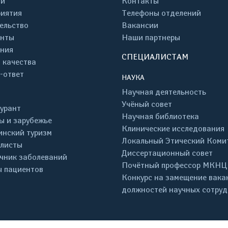
ти
Контакты
иятия
Телефоны отделений
ельство
Вакансии
енты
Наши партнеры
ния
СПЕЦИАЛИСТАМ
 качества
-ответ
НАУКА
Научная деятельность
Учёный совет
урант
Научная библиотека
ы и зарубежье
Клинические исследования
нский туризм
Локальный Этический Коми
листы
Диссертационный совет
чник заболеваний
Почётный профессор МКНЦ
 пациентов
Конкурс на замещение вака
должностей научных сотру