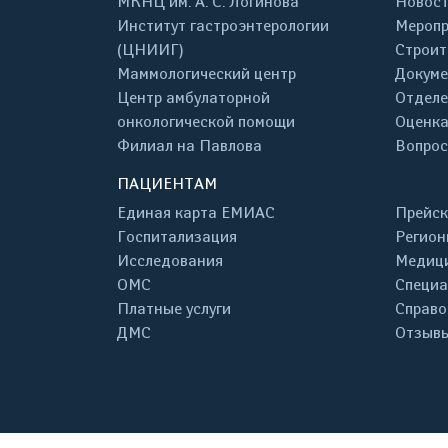
МКНЦ им. А. С. Логинова
Новос
Институт гастроэнтерологии
Меропр
(ЦНИИГ)
Строит
Маммологический центр
Докум
Центр амбулаторной
Отделе
онкологической помощи
Оценка
Филиал на Павлова
Вопрос
ПАЦИЕНТАМ
Единая карта ЕМИАС
Прейск
Госпитализация
Регион
Исследования
Медици
ОМС
Специа
Платные услуги
Справо
ДМС
Отзывы