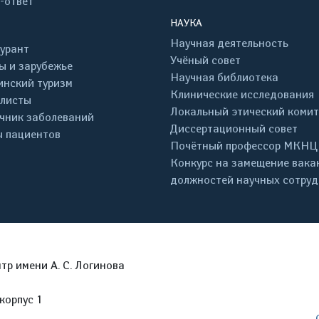
-ответ
НАУКА
Научная деятельность
урант
Учёный совет
ы и зарубежье
Научная библиотека
нский туризм
Клинические исследования
листы
Локальный этический комит
чник заболеваний
Диссертационный совет
 пациентов
Почётный профессор МКНЦ
Конкурс на замещение вака
должностей научных сотру
р имени А. С. Логинова
корпус 1