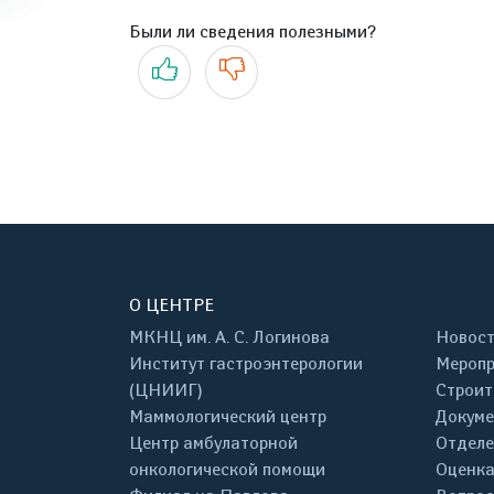
Были ли сведения полезными?
Да
Нет
О ЦЕНТРЕ
МКНЦ им. А. С. Логинова
Новос
Институт гастроэнтерологии
Меропр
(ЦНИИГ)
Строит
Маммологический центр
Докум
Центр амбулаторной
Отделе
онкологической помощи
Оценка