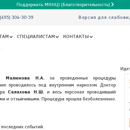
Поддержать МКНЦ! (Благотворительность)
(495) 304-30-39
Версия для слабов
ТАМ
СПЕЦИАЛИСТАМ
КОНТАКТЫ
Идет
та
Малюкова Н.А.
за проведенные процедуры
ние проводилось под внутренним наркозом. Доктор
стра
Салахова Н.Ш.
и весь персонал проводивший
ми и отзывчивыми. Процедура прошла безболезненно.
е последних событий.