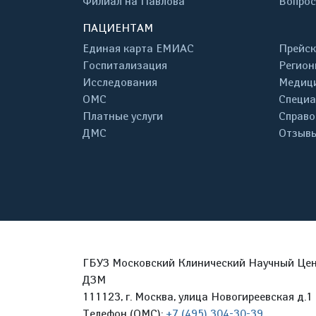
Филиал на Павлова
Вопрос
ПАЦИЕНТАМ
Единая карта ЕМИАС
Прейск
Госпитализация
Регион
Исследования
Медици
ОМС
Специа
Платные услуги
Справо
ДМС
Отзывы
ГБУЗ Московский Клинический Научный Цент
ДЗМ
111123, г. Москва, улица Новогиреевская д.1 
Телефон (ОМС):
+7 (495) 304-30-39