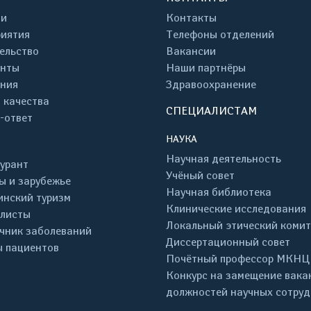
ти
Контакты
иятия
Телефоны отделений
ельство
Вакансии
енты
Наши партнёры
ния
Здравоохранение
 качества
СПЕЦИАЛИСТАМ
-ответ
НАУКА
Научная деятельность
урант
Учёный совет
ы и зарубежье
Научная библиотека
нский туризм
Клинические исследования
листы
Локальный этический комит
чник заболеваний
Диссертационный совет
 пациентов
Почётный профессор МКНЦ
Конкурс на замещение вака
должностей научных сотру