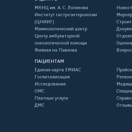
МКНЦ им. А. С. Логинова
Новос
Институт гастроэнтерологии
Меропр
(ЦНИИГ)
Строит
Маммологический центр
Докум
Центр амбулаторной
Отделе
онкологической помощи
Оценка
Филиал на Павлова
Вопрос
ПАЦИЕНТАМ
Единая карта ЕМИАС
Прейск
Госпитализация
Регион
Исследования
Медици
ОМС
Специа
Платные услуги
Справо
ДМС
Отзывы