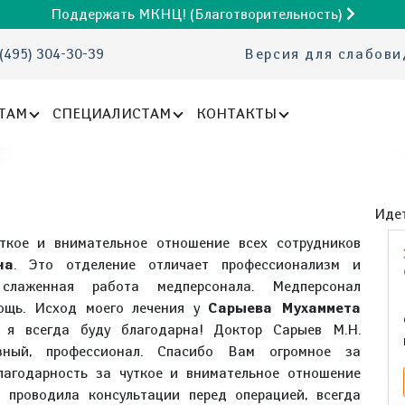
Поддержать МКНЦ! (Благотворительность)
(495) 304-30-39
Версия для слабов
ТАМ
СПЕЦИАЛИСТАМ
КОНТАКТЫ
Идет
уткое и внимательное отношение всех сотрудников
на
. Это отделение отличает профессионализм и
 слаженная работа медперсонала. Медперсонал
мощь. Исход моего лечения у
Сарыева Мухаммета
я всегда буду благодарна! Доктор Сарыев М.Н.
езный, профессионал. Спасибо Вам огромное за
агодарность за чуткое и внимательное отношение
, проводила консультации перед операцией, всегда