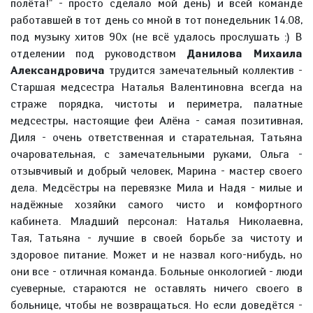
полёта!" - просто сделало мой день) и всей команде
работавшей в тот день со мной в тот понедельник 14.08,
под музыку хитов 90х (не всё удалось прослушать :) В
отделении под руководством
Данилова Михаила
Александровича
трудится замечательный коллектив -
Старшая медсестра Наталья Валентиновна всегда на
страже порядка, чистоты и периметра, палатные
медсестры, настоящие феи Алёна - самая позитивная,
Диля - очень ответственная и старательная, Татьяна
очаровательная, с замечательными руками, Ольга -
отзывчивый и добрый человек, Марина - мастер своего
дела. Медсёстры на перевязке Мила и Надя - милые и
надёжные хозяйки самого чисто и комфортного
кабинета. Младший персонал: Наталья Николаевна,
Тая, Татьяна - лучшие в своей борьбе за чистоту и
здоровое питание. Может и не назвал кого-нибудь, но
они все - отличная команда. Больные онкологией - люди
суеверные, стараются не оставлять ничего своего в
больнице, чтобы не возвращаться. Но если доведётся -