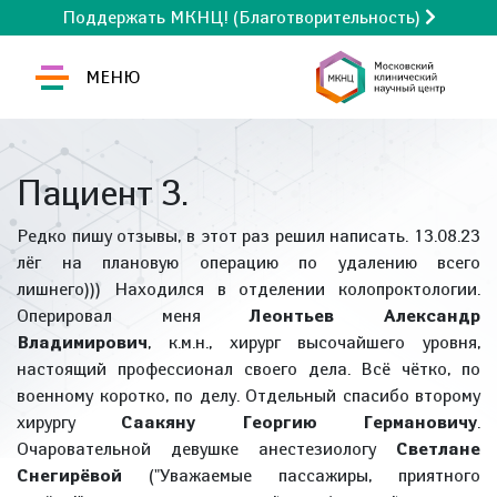
Поддержать МКНЦ! (Благотворительность)
МЕНЮ
Пациент З.
Редко пишу отзывы, в этот раз решил написать. 13.08.23
лёг на плановую операцию по удалению всего
лишнего))) Находился в отделении колопроктологии.
Оперировал меня
Леонтьев Александр
Владимирович
, к.м.н., хирург высочайшего уровня,
настоящий профессионал своего дела. Всё чётко, по
военному коротко, по делу. Отдельный спасибо второму
хирургу
Саакяну Георгию Германовичу
.
Очаровательной девушке анестезиологу
Светлане
Снегирёвой
("Уважаемые пассажиры, приятного