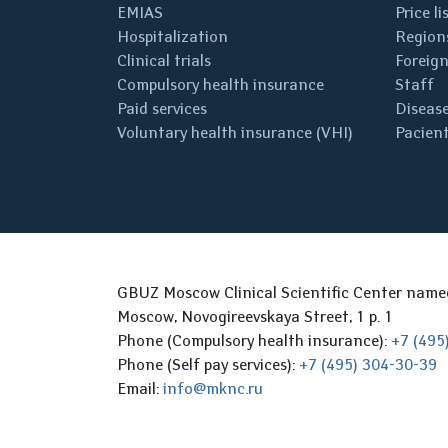
EMIAS
Price li
Hospitalization
Regions
Clinical trials
Foreign
Compulsory health insurance
Staff
Paid services
Disease
Voluntary health insurance (VHI)
Pacient
GBUZ Moscow Clinical Scientific Center nam
Moscow, Novogireevskaya Street, 1 p. 1
Phone (Compulsory health insurance):
+7 (495
Phone (Self pay services):
+7 (495) 304-30-39
Email:
info@mknc.ru