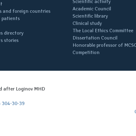
Scientific activity
st
Academic Council
 and foreign countries
Scientific library
 patients
Clinical study
The Local Ethics Committee
s directory
Dissertation Council
s stories
Honorable professor of MCS
Competition
ed after Loginov MHD
) 304-30-39