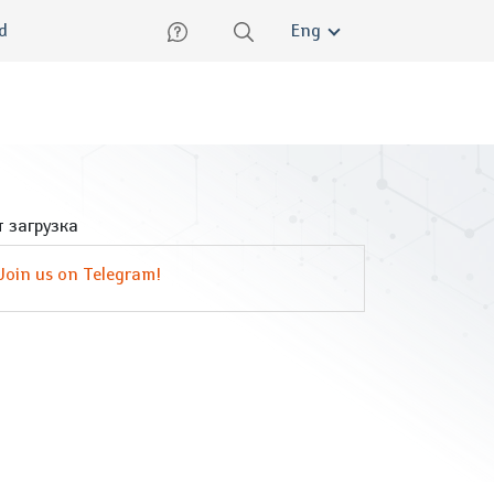
lish
ed
Eng
 загрузка
Join us on Telegram!