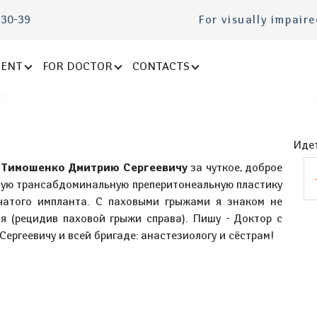
-30-39
For visually impair
IENT
FOR DOCTOR
CONTACTS
Идет
у
Тимошенко Дмитрию Сергеевичу
за чуткое, доброе
ную трансабдоминальную преперитонеальную пластику
тчатого импланта. С паховыми грыжами я знаком не
я (рецидив паховой грыжи справа). Пишу - Доктор с
ергеевичу и всей бригаде: анастезиологу и сёстрам!