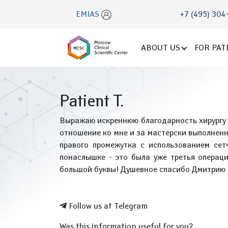
EMIAS
+7 (495) 304
ABOUT US
FOR PAT
Patient T.
Выражаю искреннюю благодарность хирург
отношение ко мне и за мастерски выполнен
правого промежутка с использованием се
понаслышке - это была уже третья операци
большой буквы! Душевное спасибо Дмитрию С
Follow us at Telegram
Was this information useful for you?