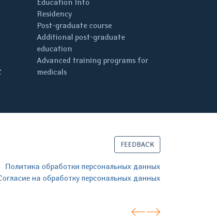
Education Info
Residency
Post-graduate course
Additional post-graduate
education
Advanced training programs for
C
medicals
FEEDBACK
Политика обработки персональных данных
Согласие на обработку персональных данных