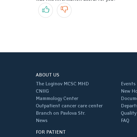
Yes
No
ABOUT US
The Loginov MCSC MHD
Events
CNIIG
New Ho
Mammology Center
Docum
Outpatient cancer care center
Depart
Branch on Pavlova Str.
Quality
News
FAQ
FOR PATIENT