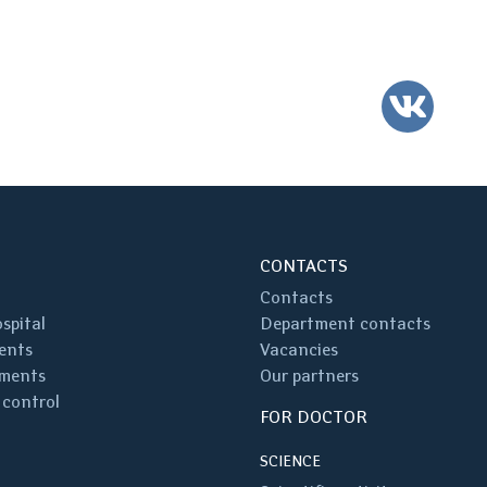
VK
CONTACTS
Contacts
spital
Department contacts
ents
Vacancies
ments
Our partners
 control
FOR DOCTOR
SCIENCE