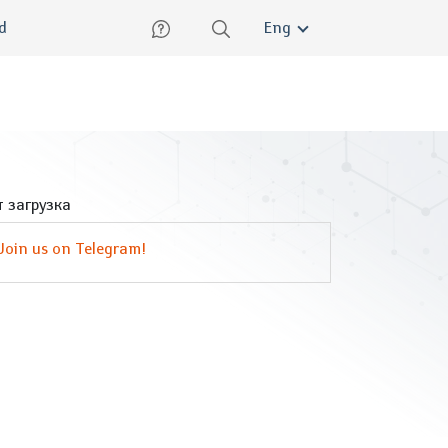
lish
ed
Eng
 загрузка
Join us on Telegram!