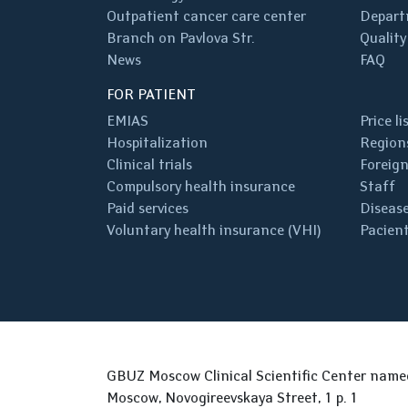
Outpatient cancer care center
Depart
Branch on Pavlova Str.
Quality
News
FAQ
FOR PATIENT
EMIAS
Price li
Hospitalization
Regions
Clinical trials
Foreign
Compulsory health insurance
Staff
Paid services
Disease
Voluntary health insurance (VHI)
Pacient
GBUZ Moscow Clinical Scientific Center nam
Moscow, Novogireevskaya Street, 1 p. 1