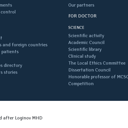
ments
Our partners
 control
FOR DOCTOR
SCIENCE
Scientific activity
st
Academic Council
 and foreign countries
Scientific library
 patients
Clinical study
The Local Ethics Committee
s directory
Dissertation Council
s stories
Honorable professor of MCS
Competition
ed after Loginov MHD