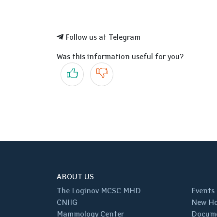
Follow us at Telegram
Was this information useful for you?
Yes
No
ABOUT US
The Loginov MCSC MHD
Events
CNIIG
New Ho
Mammology Center
Docum