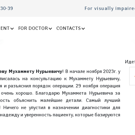
-30-39
For visually impair
IENT
FOR DOCTOR
CONTACTS
Идет
еву Мухаммету Нурыевичу
! В начале ноября 2023г. у
аписалась на консультацию к Мухаммету Нурыевичу,
я и разъяснил порядок операции. 29 ноября операция
о очень хорошо. Благодарю Мухаммета Нурыевича за
ность объяснить малейшие детали. Самый лучший
! Ничего не упустил в назначении диагностики для
 надежду и уверенность пациенту, которые базируются