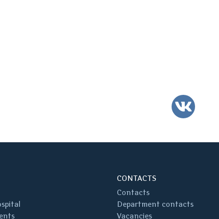
VK
CONTACTS
Contacts
spital
Department contacts
ents
Vacancies