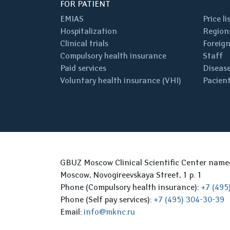
FOR PATIENT
EMIAS
Price li
Hospitalization
Regions
Clinical trials
Foreign
Compulsory health insurance
Staff
Paid services
Disease
Voluntary health insurance (VHI)
Pacient
GBUZ Moscow Clinical Scientific Center nam
Moscow, Novogireevskaya Street, 1 p. 1
Phone (Compulsory health insurance):
+7 (495
Phone (Self pay services):
+7 (495) 304-30-39
Email:
info@mknc.ru