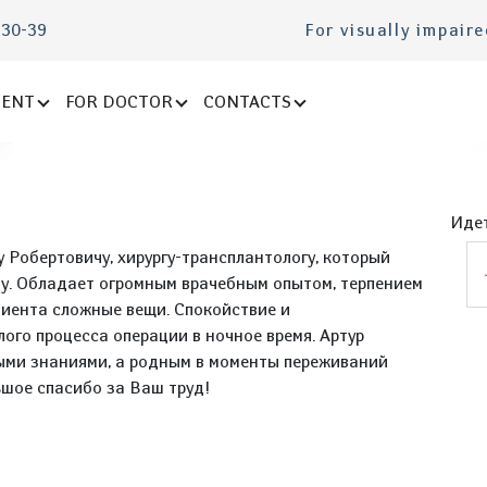
-30-39
For visually impair
IENT
FOR DOCTOR
CONTACTS
Идет
 Робертовичу, хирургу-трансплантологу, который
цу. Обладает огромным врачебным опытом, терпением
циента сложные вещи. Спокойствие и
ого процесса операции в ночное время. Артур
ыми знаниями, а родным в моменты переживаний
ьшое спасибо за Ваш труд!