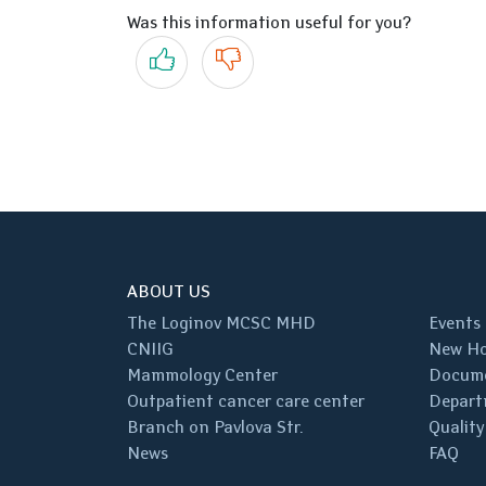
Was this information useful for you?
Yes
No
ABOUT US
The Loginov MCSC MHD
Events
CNIIG
New Ho
Mammology Center
Docum
Outpatient cancer care center
Depart
Branch on Pavlova Str.
Quality
News
FAQ