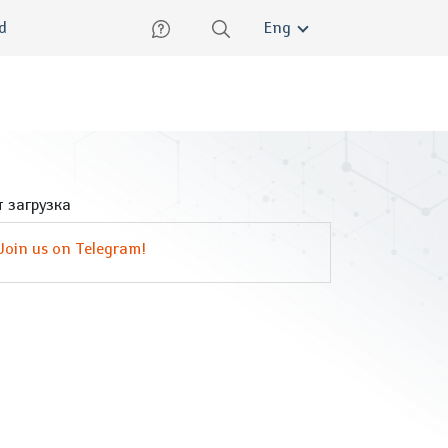
lish
ed
Eng
 загрузка
Join us on Telegram!