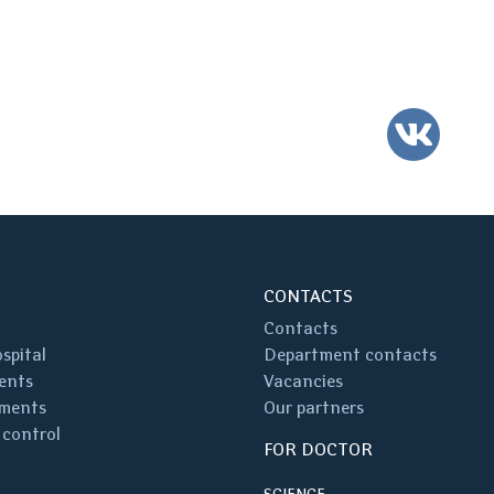
VK
CONTACTS
Contacts
spital
Department contacts
ents
Vacancies
ments
Our partners
 control
FOR DOCTOR