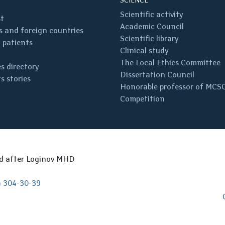
SCIENCE
Scientific activity
st
Academic Council
 and foreign countries
Scientific library
 patients
Clinical study
The Local Ethics Committee
s directory
Dissertation Council
s stories
Honorable professor of MCS
Competition
ed after Loginov MHD
) 304-30-39