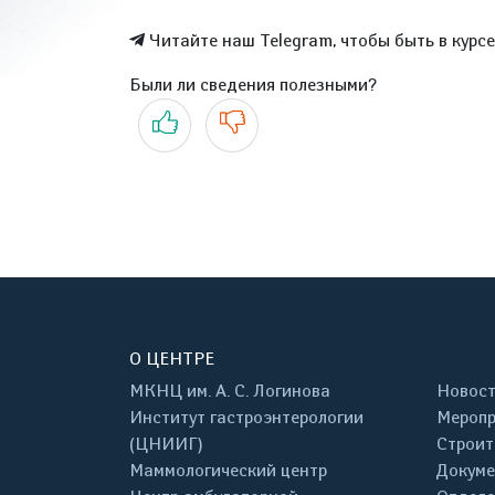
Читайте наш Telegram, чтобы быть в курс
Были ли сведения полезными?
Да
Нет
О ЦЕНТРЕ
МКНЦ им. А. С. Логинова
Новос
Институт гастроэнтерологии
Меропр
(ЦНИИГ)
Строит
Маммологический центр
Докум