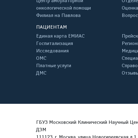
Центр амбулаторной
Отделе
онкологической помощи
Оценка
Филиал на Павлова
Вопрос
ПАЦИЕНТАМ
Единая карта ЕМИАС
Прейск
Госпитализация
Регион
Исследования
Медици
ОМС
Специа
Платные услуги
Справо
ДМС
Отзывы
ГБУЗ Московский Клинический Научный Цент
ДЗМ
111123, г. Москва, улица Новогиреевская д.1 