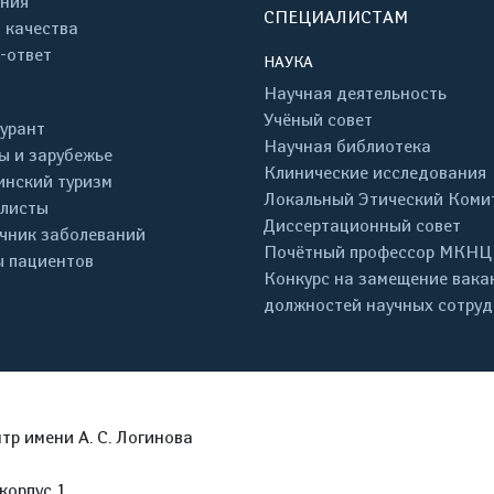
ния
СПЕЦИАЛИСТАМ
 качества
-ответ
НАУКА
Научная деятельность
Учёный совет
урант
Научная библиотека
ы и зарубежье
Клинические исследования
нский туризм
Локальный Этический Коми
листы
Диссертационный совет
чник заболеваний
Почётный профессор МКНЦ
 пациентов
Конкурс на замещение вака
должностей научных сотру
р имени А. С. Логинова
корпус 1