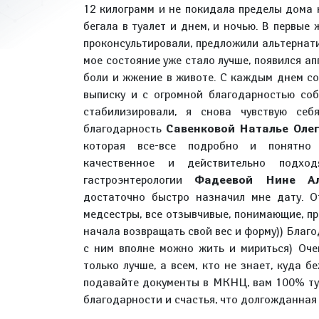
12 килограмм и не покидала пределы дома 
бегала в туалет и днем, и ночью. В первые 
проконсультировали, предложили альтернат
мое состояние уже стало лучше, появился ап
боли и жжение в животе. С каждым днем со
выписку и с огромной благодарностью со
стабилизировали, я снова чувствую се
благодарность
Савенковой Наталье Оле
которая все-все подробно и понятно 
качественное и действительно подхо
гастроэнтерологии
Фадеевой Нине Ал
достаточно быстро назначил мне дату. О
медсестры, все отзывчивые, понимающие, пр
начала возвращать свой вес и форму)) Благод
с ним вполне можно жить и мириться) Оче
только лучше, а всем, кто не знает, куда б
подавайте документы в МКНЦ, вам 100% ту
благодарности и счастья, что долгожданная