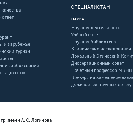
ния
СПЕЦИАЛИСТАМ
 качества
-ответ
НАУКА
Научная деятельность
Учёный совет
урант
Научная библиотека
ы и зарубежье
Клинические исследования
нский туризм
Локальный Этический Коми
листы
Диссертационный совет
чник заболеваний
Почётный профессор МКНЦ
 пациентов
Конкурс на замещение вака
должностей научных сотру
р имени А. С. Логинова