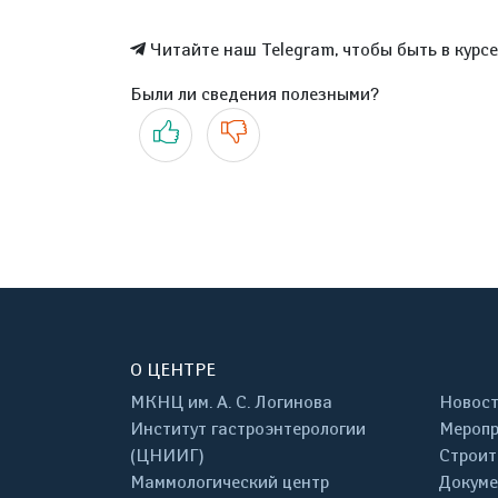
Читайте наш Telegram, чтобы быть в курс
Были ли сведения полезными?
Да
Нет
О ЦЕНТРЕ
МКНЦ им. А. С. Логинова
Новос
Институт гастроэнтерологии
Меропр
(ЦНИИГ)
Строит
Маммологический центр
Докум