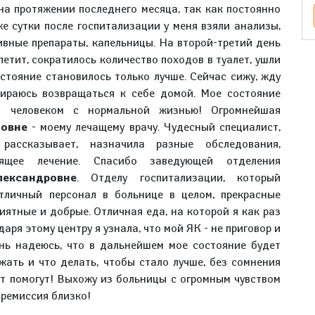
на протяжении последнего месяца, так как постоянно
же сутки после госпитализации у меня взяли анализы,
ивные препараты, капельницы. На второй-третий день
петит, сократилось количество походов в туалет, ушли
стояние становилось только лучше. Сейчас сижу, жду
бираюсь возвращаться к себе домой. Мое состояние
бя человеком с нормальной жизнью! Огромнейшая
говне
- моему лечащему врачу. Чудесный специалист,
рассказывает, назначила разные обследования,
дящее лечение. Спасибо заведующей отделения
ександровне
. Отделу госпитализации, который
тличный персонал в больнице в целом, прекрасные
иятные и добрые. Отличная еда, на которой я как раз
аря этому центру я узнала, что мой ЯК - не приговор и
нь надеюсь, что в дальнейшем мое состояние будет
ежать и что делать, чтобы стало лучше, без сомнения
т помогут! Выхожу из больницы с огромным чувством
 ремиссия близко!