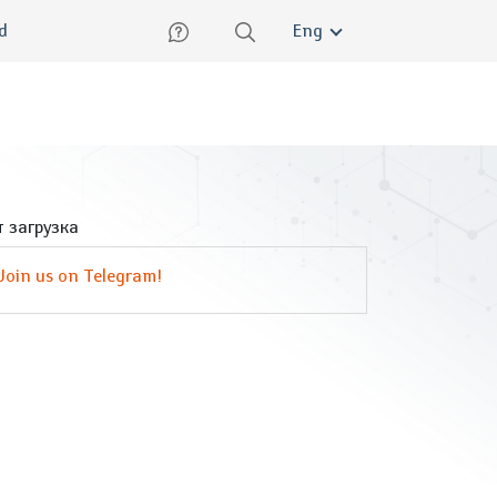
lish
ed
Eng
 загрузка
Join us on Telegram!