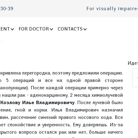
-30-39
For visually impair
IENT
FOR DOCTOR
CONTACTS
Идет
искривлена перегородка, поэтому предложили операцию.
ло 5 операций и все на одной правой стороне
панопункции). После каждой операции примерно через
и нашли рак - аденокарциному. 2 месяца химиолучевой
Козлову Илье Владимировичу
. После лучевой было
ение, гной и корки. Илья Владимирович назначил
вин, рассечение синехий правого носового хода. Все
ет спокойствие и уверенность. Ему доверяешь. Из-за
крытого вопроса остался рак или нет, больше ничего