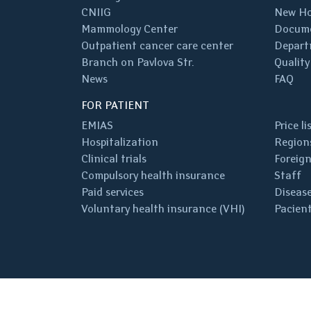
CNIIG
New Ho
Mammology Center
Docum
Outpatient cancer care center
Depart
Branch on Pavlova Str.
Quality
News
FAQ
FOR PATIENT
EMIAS
Price li
Hospitalization
Regions
Clinical trials
Foreign
Compulsory health insurance
Staff
Paid services
Disease
Voluntary health insurance (VHI)
Pacient