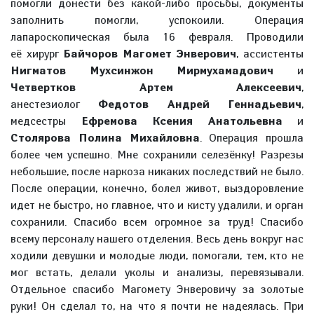
помогли донести без какой-либо просьбы, документы
заполнить помогли, успокоили. Операция
лапароскопическая была 16 февраля. Проводили
её хирург
Байчоров Магомет Энверович
, ассистенты
Нигматов Мухсинжон Мирмухамадович
и
Четвертков Артем Алексеевич
,
анестезиолог
Федотов Андрей Геннадьевич
,
медсестры
Ефремова Ксения Анатольевна
и
Столярова Полина Михайловна
. Операция прошла
более чем успешно. Мне сохранили селезёнку! Разрезы
небольшие, после наркоза никаких последствий не было.
После операции, конечно, болел живот, выздоровление
идет не быстро, но главное, что и кисту удалили, и орган
сохранили. Спасибо всем огромное за труд! Спасибо
всему персоналу нашего отделения. Весь день вокруг нас
ходили девушки и молодые люди, помогали, тем, кто не
мог встать, делали уколы и анализы, перевязывали.
Отдельное спасибо Магомету Энверовичу за золотые
руки! Он сделал то, на что я почти не надеялась. При