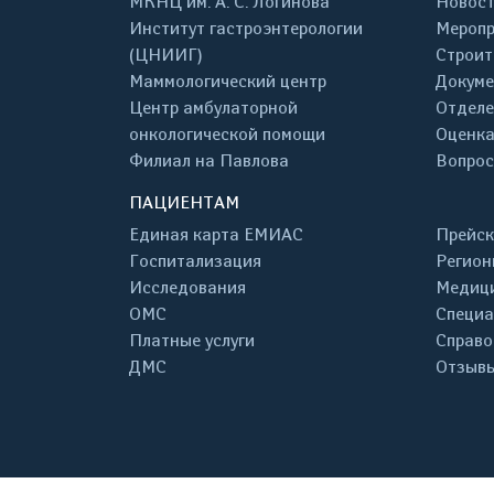
МКНЦ им. А. С. Логинова
Новос
Институт гастроэнтерологии
Меропр
(ЦНИИГ)
Строит
Маммологический центр
Докум
Центр амбулаторной
Отделе
онкологической помощи
Оценка
Филиал на Павлова
Вопрос
ПАЦИЕНТАМ
Единая карта ЕМИАС
Прейск
Госпитализация
Регион
Исследования
Медици
ОМС
Специа
Платные услуги
Справо
ДМС
Отзывы