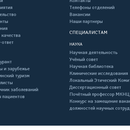
ти
Контакты
иятия
Телефоны отделений
ельство
Вакансии
енты
Наши партнеры
ния
СПЕЦИАЛИСТАМ
 качества
-ответ
НАУКА
Научная деятельность
Учёный совет
урант
Научная библиотека
ы и зарубежье
Клинические исследования
нский туризм
Локальный Этический Коми
листы
Диссертационный совет
чник заболеваний
Почётный профессор МКНЦ
 пациентов
Конкурс на замещение вака
должностей научных сотру