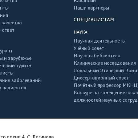
ельство
Вакансии
енты
Наши партнеры
ния
СПЕЦИАЛИСТАМ
 качества
-ответ
НАУКА
Научная деятельность
Учёный совет
урант
Научная библиотека
ы и зарубежье
Клинические исследования
нский туризм
Локальный Этический Коми
листы
Диссертационный совет
чник заболеваний
Почётный профессор МКНЦ
 пациентов
Конкурс на замещение вака
должностей научных сотру
р имени А. С. Логинова