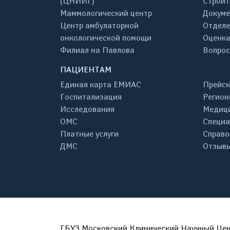
(ЦНИИГ)
Строит
Маммологический центр
Докум
Центр амбулаторной
Отделе
онкологической помощи
Оценка
Филиал на Павлова
Вопрос
ПАЦИЕНТАМ
Единая карта ЕМИАС
Прейск
Госпитализация
Регион
Исследования
Медици
ОМС
Специа
Платные услуги
Справо
ДМС
Отзывы
ГБУЗ Московский Клинический Научный Цент