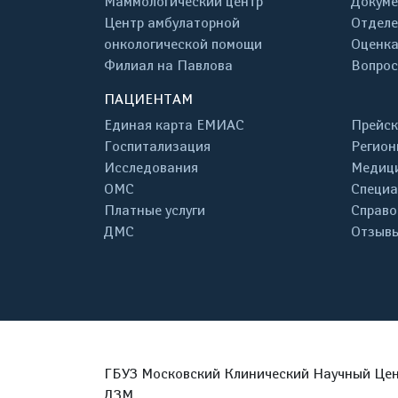
Маммологический центр
Докум
Центр амбулаторной
Отделе
онкологической помощи
Оценка
Филиал на Павлова
Вопрос
ПАЦИЕНТАМ
Единая карта ЕМИАС
Прейск
Госпитализация
Регион
Исследования
Медици
ОМС
Специа
Платные услуги
Справо
ДМС
Отзывы
ГБУЗ Московский Клинический Научный Цент
ДЗМ