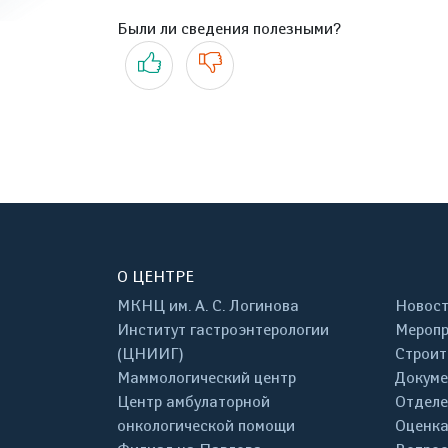
Были ли сведения полезными?
Да
Нет
О ЦЕНТРЕ
МКНЦ им. А. С. Логинова
Новос
Институт гастроэнтерологии
Меропр
(ЦНИИГ)
Строит
Маммологический центр
Докум
Центр амбулаторной
Отделе
онкологической помощи
Оценка