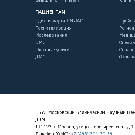
Филиал на Павлова
Вопрос
ПАЦИЕНТАМ
Единая карта ЕМИАС
Прейск
Госпитализация
Регион
Исследования
Медици
ОМС
Специа
Платные услуги
Справо
ДМС
Отзывы
ГБУЗ Московский Клинический Научный Цент
ДЗМ
111123, г. Москва, улица Новогиреевская д.1 
Телефон (ОМС):
+7 (495) 304-30-39