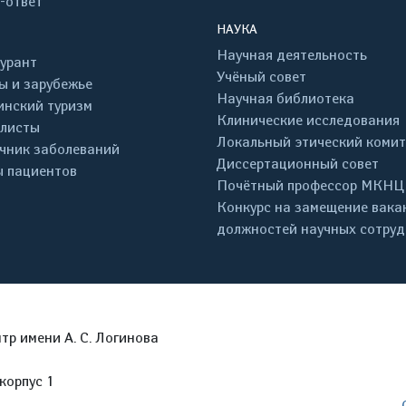
-ответ
НАУКА
Научная деятельность
урант
Учёный совет
ы и зарубежье
Научная библиотека
нский туризм
Клинические исследования
листы
Локальный этический комит
чник заболеваний
Диссертационный совет
 пациентов
Почётный профессор МКНЦ
Конкурс на замещение вака
должностей научных сотру
р имени А. С. Логинова
корпус 1