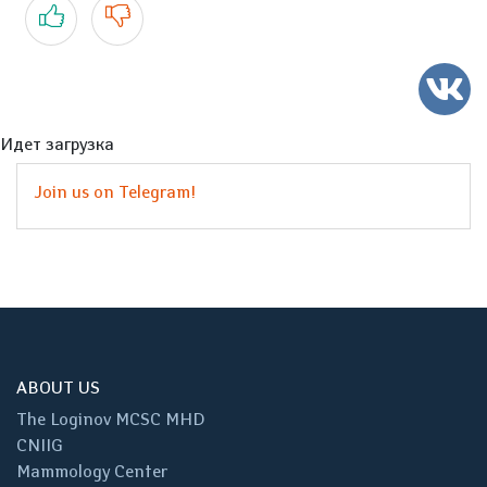
Yes
No
Идет загрузка
Join us on Telegram!
ABOUT US
The Loginov MCSC MHD
CNIIG
Mammology Center