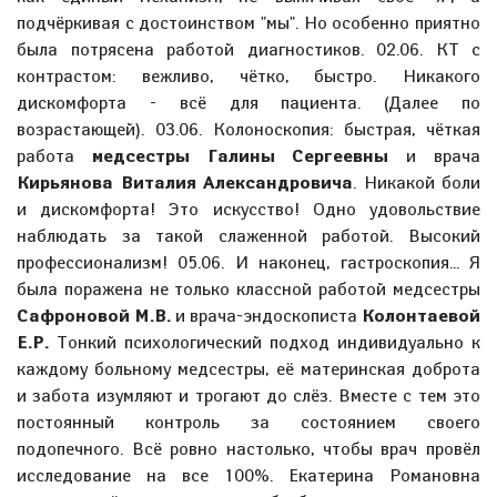
подчёркивая с достоинством "мы". Но особенно приятно
была потрясена работой диагностиков. 02.06. КТ с
контрастом: вежливо, чётко, быстро. Никакого
дискомфорта - всё для пациента. (Далее по
возрастающей). 03.06. Колоноскопия: быстрая, чёткая
работа
медсестры Галины Сергеевны
и врача
Кирьянова Виталия Александровича
. Никакой боли
и дискомфорта! Это искусство! Одно удовольствие
наблюдать за такой слаженной работой. Высокий
профессионализм! 05.06. И наконец, гастроскопия... Я
была поражена не только классной работой медсестры
Сафроновой М.В.
и врача-эндоскописта
Колонтаевой
Е.Р.
Тонкий психологический подход индивидуально к
каждому больному медсестры, её материнская доброта
и забота изумляют и трогают до слёз. Вместе с тем это
постоянный контроль за состоянием своего
подопечного. Всё ровно настолько, чтобы врач провёл
исследование на все 100%. Екатерина Романовна