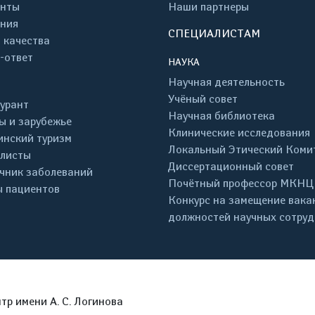
енты
Наши партнеры
ния
СПЕЦИАЛИСТАМ
 качества
-ответ
НАУКА
Научная деятельность
Учёный совет
урант
Научная библиотека
ы и зарубежье
Клинические исследования
нский туризм
Локальный Этический Коми
листы
Диссертационный совет
чник заболеваний
Почётный профессор МКНЦ
 пациентов
Конкурс на замещение вака
должностей научных сотру
р имени А. С. Логинова