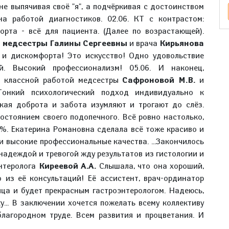
е выпячивая своё "я", а подчёркивая с достоинством
на работой диагностиков. 02.06. КТ с контрастом:
орта - всё для пациента. (Далее по возрастающей).
а
медсестры Галины Сергеевны
и врача
Кирьянова
 и дискомфорта! Это искусство! Одно удовольствие
. Высокий профессионализм! 05.06. И наконец,
ко классной работой медсестры
Сафроновой М.В.
и
нкий психологический подход индивидуально к
кая доброта и забота изумляют и трогают до слёз.
остоянием своего подопечного. Всё ровно настолько,
0%. Екатерина Романовна сделала всё тоже красиво и
и высокие профессиональные качества. ...Закончилось
адеждой и тревогой жду результатов из гистологии и
энтеролога
Киреевой А.А.
Слышала, что она хороший,
 из её консультаций! Её ассистент, врач-ординатор
ица и будет прекрасным гастроэнтерологом. Надеюсь,
у... В заключении хочется пожелать всему коллективу
благородном труде. Всем развития и процветания. И