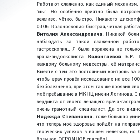
Работают слаженно, как единый механизм, н
"мы". Но особенно приятно была потрясе
вежливо, чётко, быстро. Никакого дискомф
03.06. Колоноскопия: быстрая, чёткая работ
Виталия Александровича
. Никакой боли
наблюдать за такой слаженной работой
гастроскопия... Я была поражена не толь
врача-эндоскописта
Колонтаевой Е.Р.
То
каждому больному медсестры, её материнс
Вместе с тем это постоянный контроль за с
чтобы врач провёл исследование на все 10
безболезненно, при этом так же проявив сво
моё пребывание в МКНЦ имени Логинова. С н
вердикта от своего лечащего врача-гастро
очень грамотный специалист. Да это видно
Надежда Степановна
, тоже большая умн
что теперь моё здоровье пойдёт на поправк
творческих успехов в вашем нелёгком, но 
большое, ОГРОМНОЕ спасибо!