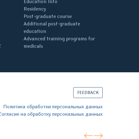
Education Info
Residency
Post-graduate course
Additional post-graduate
education
Advanced training programs for
C
medicals
FEEDBACK
Политика обработки персональных данных
Согласие на обработку персональных данных