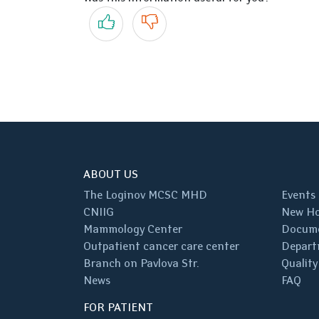
Yes
No
ABOUT US
The Loginov MCSC MHD
Events
CNIIG
New Ho
Mammology Center
Docum
Outpatient cancer care center
Depart
Branch on Pavlova Str.
Quality
News
FAQ
FOR PATIENT