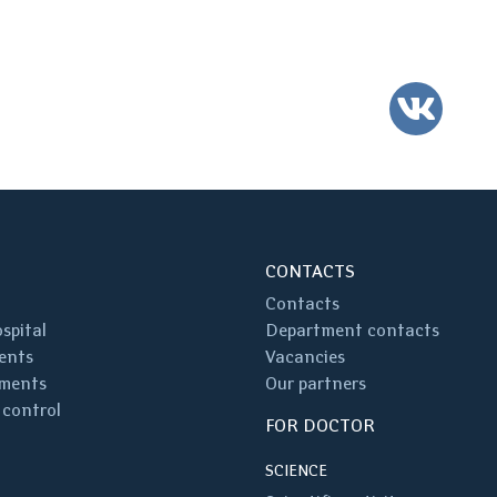
VK
CONTACTS
Contacts
spital
Department contacts
ents
Vacancies
ments
Our partners
 control
FOR DOCTOR
SCIENCE