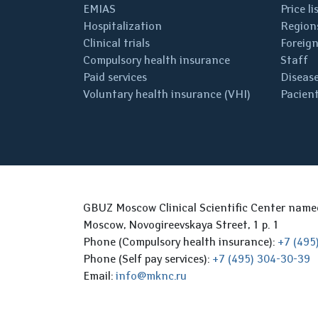
EMIAS
Price li
Hospitalization
Regions
Clinical trials
Foreign
Compulsory health insurance
Staff
Paid services
Disease
Voluntary health insurance (VHI)
Pacient
GBUZ Moscow Clinical Scientific Center nam
Moscow, Novogireevskaya Street, 1 p. 1
Phone (Compulsory health insurance):
+7 (495
Phone (Self pay services):
+7 (495) 304-30-39
Email:
info@mknc.ru