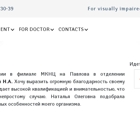
-30-39
For visually impair
IENT
FOR DOCTOR
CONTACTS
Идет
нии в филиале МКНЦ на Павлова в отделении
 Н.А.
Хочу выразить огромную благодарность своему
ает высокой квалификацией и внимательностью, что
епростому случаю. Наталья Олеговна подобрала
ных особенностей моего организма.