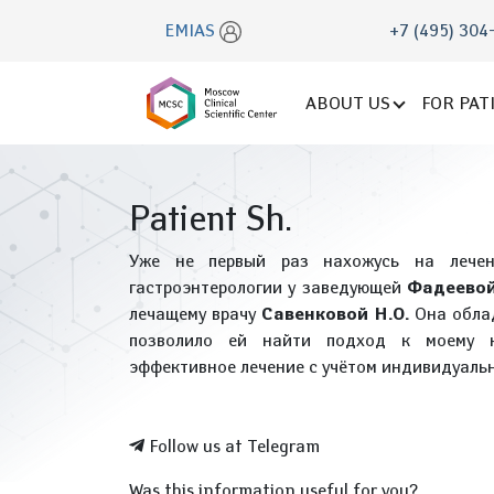
EMIAS
+7 (495) 304
ABOUT US
FOR PAT
Patient Sh.
Уже не первый раз нахожусь на лече
гастроэнтерологии у заведующей
Фадеевой
лечащему врачу
Савенковой Н.О.
Она облад
позволило ей найти подход к моему н
эффективное лечение с учётом индивидуаль
Follow us at Telegram
Was this information useful for you?