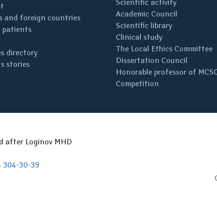
Scientific activity
st
Academic Council
 and foreign countries
Scientific library
 patients
Clinical study
The Local Ethics Committee
s directory
Dissertation Council
s stories
Honorable professor of MCS
Competition
ed after Loginov MHD
) 304-30-39