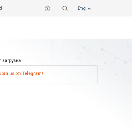
lish
ed
Eng
 загрузка
Join us on Telegram!