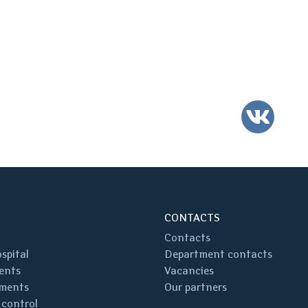
VK
CONTACTS
Contacts
spital
Department contacts
ents
Vacancies
ments
Our partners
 control