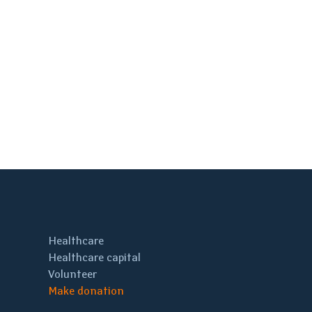
Healthcare
Healthcare capital
Volunteer
Make donation