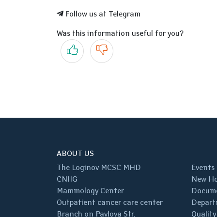
Follow us at Telegram
Was this information useful for you?
Yes
No
ABOUT US
The Loginov MCSC MHD
Events
CNIIG
New Ho
Mammology Center
Docum
Outpatient cancer care center
Depart
Branch on Pavlova Str.
Quality