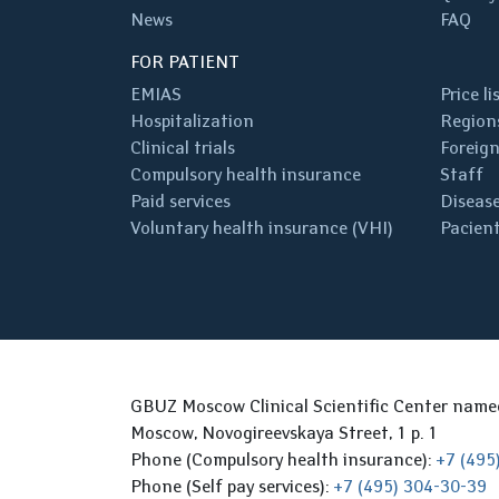
News
FAQ
FOR PATIENT
EMIAS
Price li
Hospitalization
Regions
Clinical trials
Foreign
Compulsory health insurance
Staff
Paid services
Disease
Voluntary health insurance (VHI)
Pacient
GBUZ Moscow Clinical Scientific Center nam
Moscow, Novogireevskaya Street, 1 p. 1
Phone (Compulsory health insurance):
+7 (495
Phone (Self pay services):
+7 (495) 304-30-39