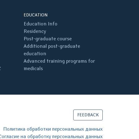
EDUCATION
Education Info
Residency
Post-graduate course
Additional post-graduate
education
Advanced training programs for
C
medicals
FEEDBACK
Политика обработки персональных данных
Согласие на обработку персональных данных