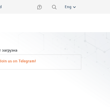
lish
ed
Eng
 загрузка
Join us on Telegram!