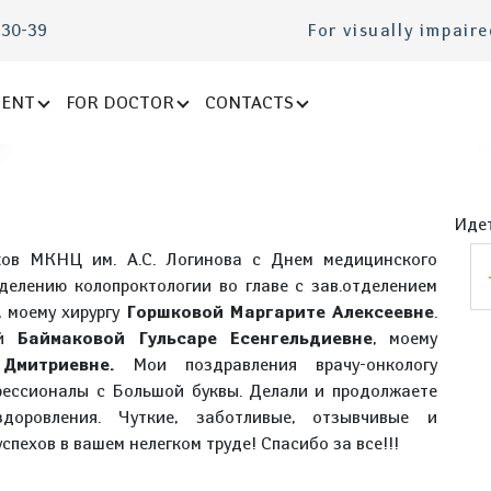
-30-39
For visually impair
IENT
FOR DOCTOR
CONTACTS
Идет
ков МКНЦ им. А.С. Логинова с Днем медицинского
делению колопроктологии во главе с зав.отделением
, моему хирургу
Горшковой Маргарите Алексеевне
.
ей
Баймаковой Гульсаре Есенгельдиевне
, моему
 Дмитриевне.
Мои поздравления врачу-онкологу
фессионалы с Большой буквы. Делали и продолжаете
оровления. Чуткие, заботливые, отзывчивые и
спехов в вашем нелегком труде! Спасибо за все!!!