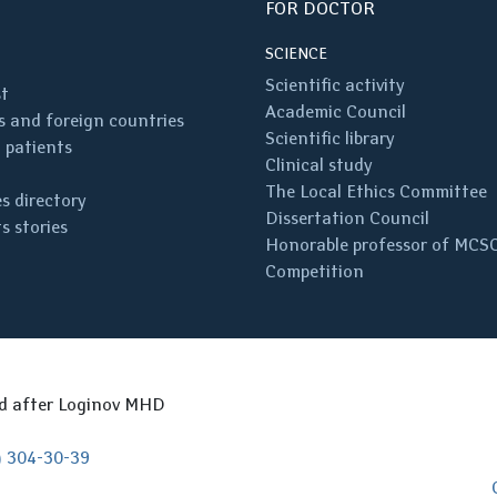
FOR DOCTOR
SCIENCE
Scientific activity
st
Academic Council
 and foreign countries
Scientific library
 patients
Clinical study
The Local Ethics Committee
s directory
Dissertation Council
s stories
Honorable professor of MCS
Competition
ed after Loginov MHD
) 304-30-39