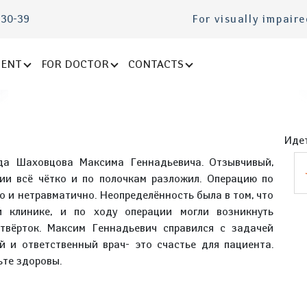
-30-39
For visually impair
IENT
FOR DOCTOR
CONTACTS
Идет
еда Шаховцова Максима Геннадьевича. Отзывчивый,
ии всё чётко и по полочкам разложил. Операцию по
 и нетравматично. Неопределённость была в том, что
й клинике, и по ходу операции могли возникнуть
твёрток. Максим Геннадьевич справился с задачей
 и ответственный врач- это счастье для пациента.
ьте здоровы.