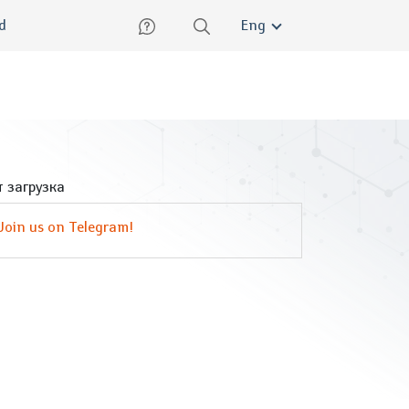
lish
ed
Eng
 загрузка
Join us on Telegram!