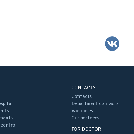
VK
CONTACTS
Contacts
spital
Department contacts
ents
Vacancies
ments
Our partners
 control
FOR DOCTOR