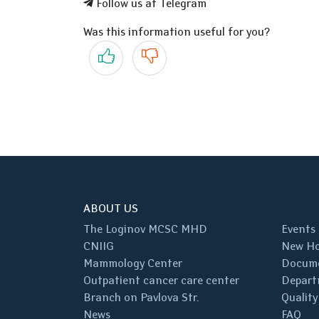
Follow us at Telegram
Was this information useful for you?
Yes
No
ABOUT US
The Loginov MCSC MHD
Events
CNIIG
New Ho
Mammology Center
Docum
Outpatient cancer care center
Depart
Branch on Pavlova Str.
Quality
News
FAQ