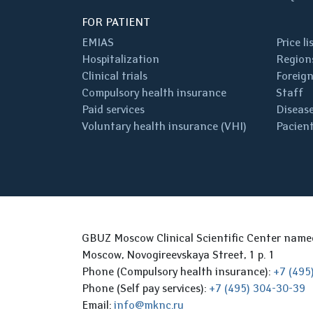
FOR PATIENT
EMIAS
Price li
Hospitalization
Regions
Clinical trials
Foreign
Compulsory health insurance
Staff
Paid services
Disease
Voluntary health insurance (VHI)
Pacient
GBUZ Moscow Clinical Scientific Center nam
Moscow, Novogireevskaya Street, 1 p. 1
Phone (Compulsory health insurance):
+7 (495
Phone (Self pay services):
+7 (495) 304-30-39
Email:
info@mknc.ru