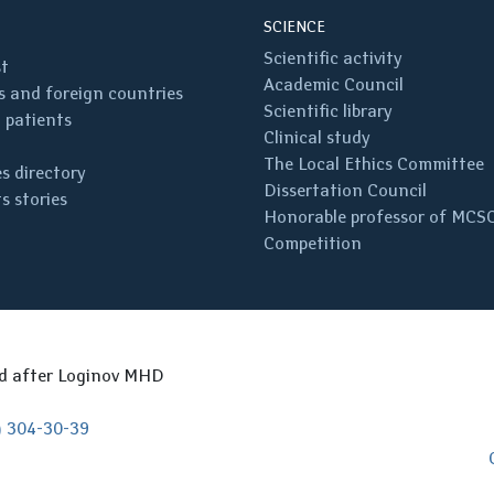
SCIENCE
Scientific activity
st
Academic Council
 and foreign countries
Scientific library
 patients
Clinical study
The Local Ethics Committee
s directory
Dissertation Council
s stories
Honorable professor of MCS
Competition
ed after Loginov MHD
) 304-30-39