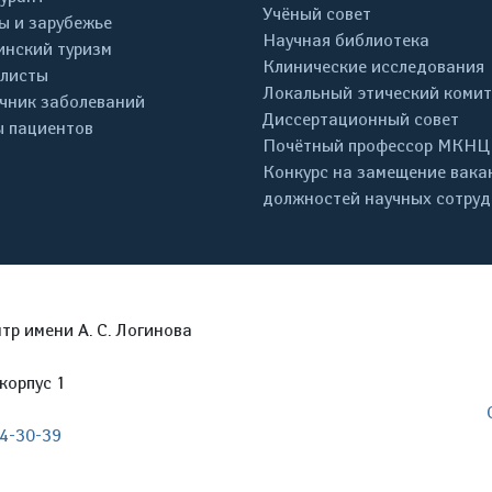
Учёный совет
ы и зарубежье
Научная библиотека
нский туризм
Клинические исследования
листы
Локальный этический комит
чник заболеваний
Диссертационный совет
 пациентов
Почётный профессор МКНЦ
Конкурс на замещение вака
должностей научных сотру
р имени А. С. Логинова
корпус 1
04-30-39