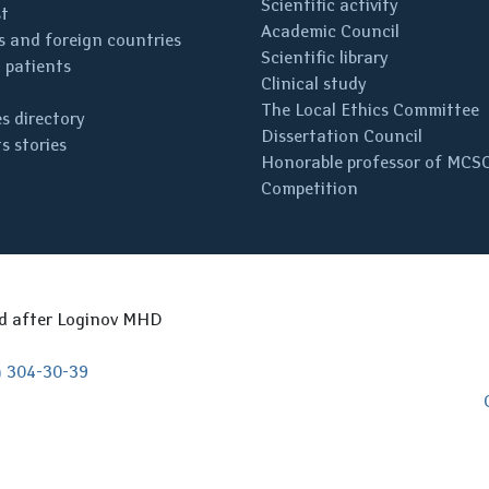
Scientific activity
st
Academic Council
 and foreign countries
Scientific library
 patients
Clinical study
The Local Ethics Committee
s directory
Dissertation Council
s stories
Honorable professor of MCS
Competition
ed after Loginov MHD
) 304-30-39