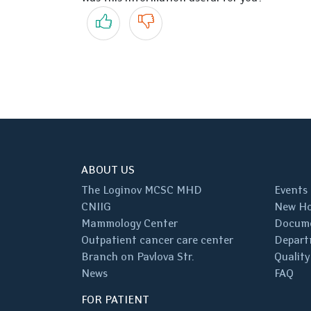
Yes
No
ABOUT US
The Loginov MCSC MHD
Events
CNIIG
New Ho
Mammology Center
Docum
Outpatient cancer care center
Depart
Branch on Pavlova Str.
Quality
News
FAQ
FOR PATIENT