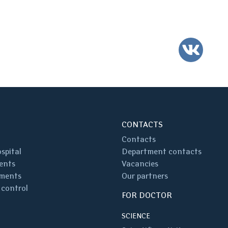
VK
CONTACTS
Contacts
spital
Department contacts
ents
Vacancies
ments
Our partners
 control
FOR DOCTOR
SCIENCE