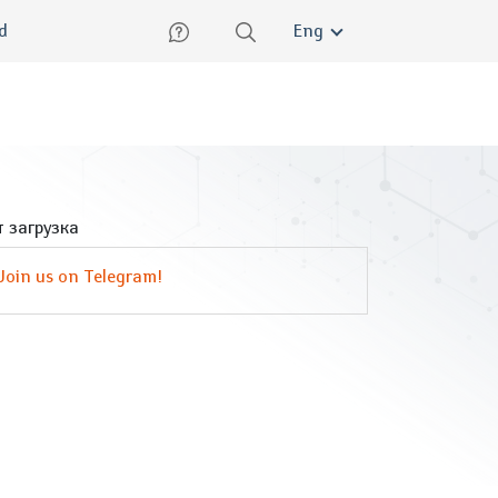
lish
ed
Eng
 загрузка
Join us on Telegram!