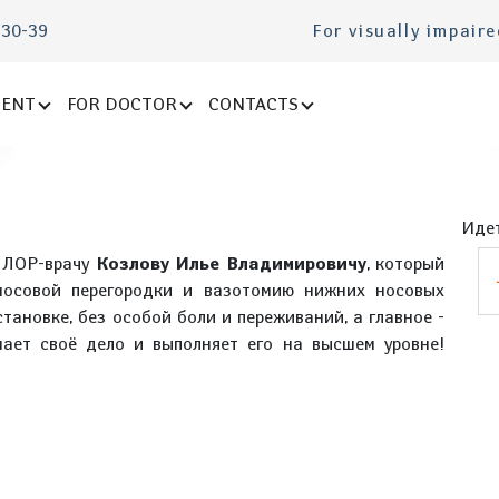
-30-39
For visually impair
IENT
FOR DOCTOR
CONTACTS
Идет
ь ЛОР-врачу
Козлову Илье Владимировичу
, который
носовой перегородки и вазотомию нижних носовых
тановке, без особой боли и переживаний, а главное -
нает своё дело и выполняет его на высшем уровне!