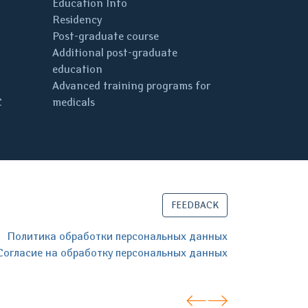
Education Info
Residency
Post-graduate course
Additional post-graduate
education
Advanced training programs for
C
medicals
FEEDBACK
Политика обработки персональных данных
Согласие на обработку персональных данных