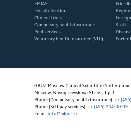
EMIAS
Price li
Hospitalization
Regions
Clinical trials
Foreign
Compulsory health insurance
Staff
Paid services
Disease
Voluntary health insurance (VHI)
Pacient
GBUZ Moscow Clinical Scientific Center nam
Moscow, Novogireevskaya Street, 1 p. 1
Phone (Compulsory health insurance):
+7 (495
Phone (Self pay services):
+7 (495) 304-30-39
Email:
info@mknc.ru