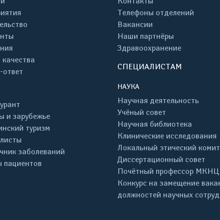
ти
Контакты
иятия
Телефоны отделений
ельство
Вакансии
енты
Наши партнёры
ния
Здравоохранение
 качества
СПЕЦИАЛИСТАМ
-ответ
НАУКА
Научная деятельность
урант
Учёный совет
ы и зарубежье
Научная библиотека
нский туризм
Клинические исследования
листы
Локальный этический комит
чник заболеваний
Диссертационный совет
 пациентов
Почётный профессор МКНЦ
Конкурс на замещение вака
должностей научных сотру