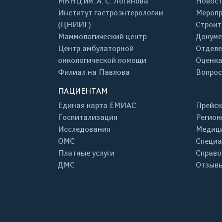
МКНЦ им. А. С. Логинова
Новос
Институт гастроэнтерологии
Меропр
(ЦНИИГ)
Строит
Маммологический центр
Докум
Центр амбулаторной
Отделе
онкологической помощи
Оценка
Филиал на Павлова
Вопрос
ПАЦИЕНТАМ
Единая карта ЕМИАС
Прейск
Госпитализация
Регион
Исследования
Медици
ОМС
Специа
Платные услуги
Справо
ДМС
Отзывы