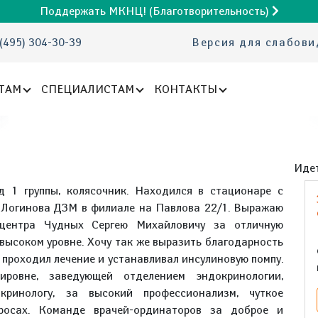
Поддержать МКНЦ! (Благотворительность)
(495) 304-30-39
Версия для слабов
ТАМ
СПЕЦИАЛИСТАМ
КОНТАКТЫ
Идет
д 1 группы, колясочник. Находился в стационаре с
. Логинова ДЗМ в филиале на Павлова 22/1. Выражаю
 центра Чудных Сергею Михайловичу за отличную
высоком уровне. Хочу так же выразить благодарность
 проходил лечение и устанавливал инсулиновую помпу.
ровне, заведующей отделением эндокринологии,
кринологу, за высокий профессионализм, чуткое
росах. Команде врачей-ординаторов за доброе и