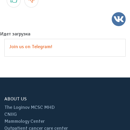
Идет загрузка
Join us on Telegram!
ABOUT US
The Loginov MCSC MHD
CNIIG
Mammology Center
Outpatient cancer care center